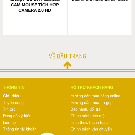
CAM MOUSE TÍCH HỢP
CAMERA 2.0 HD
VỀ ĐẦU TRANG
THÔNG TIN
HỖ TRỢ KHÁCH HÀNG
Giới thiệu
Hướng dẫn mua hàng online
Tuyển dụng
Hướng dẫn mua trả góp
Tin tức
Bảo hành, đổi trả
Đóng góp ý kiến
Chính sách bảo mật
Liên hệ
Hình thức thanh toán
Thông tin tài khoản
Chính sách vận chuyển