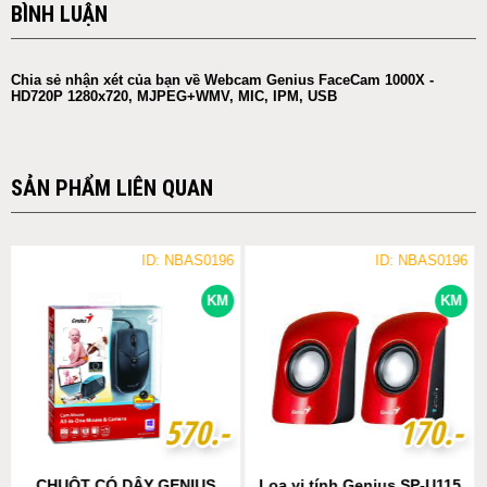
BÌNH LUẬN
Chia sẻ nhận xét của bạn về Webcam Genius FaceCam 1000X -
HD720P 1280x720, MJPEG+WMV, MIC, IPM, USB
SẢN PHẨM LIÊN QUAN
ID: NBAS0196
ID: NBAS0196
KM
KM
5
5
7
7
0
0
.-
.-
1
1
7
7
0
0
.-
.-
CHUỘT CÓ DÂY GENIUS
Loa vi tính Genius SP-U115