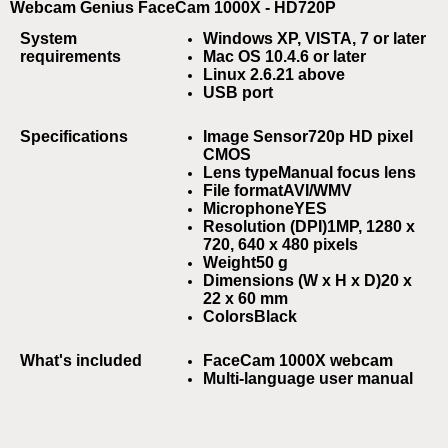
Webcam Genius FaceCam 1000X - HD720P
System
Windows XP, VISTA, 7 or later
requirements
Mac OS 10.4.6 or later
Linux 2.6.21 above
USB port
Specifications
Image Sensor
720p HD pixel
CMOS
Lens type
Manual focus lens
File format
AVI/WMV
Microphone
YES
Resolution (DPI)
1MP, 1280 x
720, 640 x 480 pixels
Weight
50 g
Dimensions (W x H x D)
20 x
22 x 60 mm
Colors
Black
What's included
FaceCam 1000X webcam
Multi-language user manual