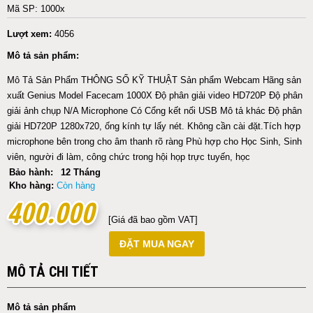
Mã SP: 1000x
Lượt xem:
4056
Mô tả sản phẩm:
Mô Tả Sản Phẩm THÔNG SỐ KỸ THUẬT Sản phẩm Webcam Hãng sản
xuất Genius Model Facecam 1000X Độ phân giải video HD720P Độ phân
giải ảnh chụp N/A Microphone Có Cổng kết nối USB Mô tả khác Độ phân
giải HD720P 1280x720, ống kính tự lấy nét. Không cần cài đặt.Tích hợp
microphone bên trong cho âm thanh rõ ràng Phù hợp cho Học Sinh, Sinh
viên, người đi làm, công chức trong hội họp trực tuyến, học
Bảo hành:
12 Tháng
Kho hàng:
Còn hàng
400.000
400.000
[Giá đã bao gồm VAT]
ĐẶT MUA NGAY
MÔ TẢ CHI TIẾT
Mô tả sản phẩm