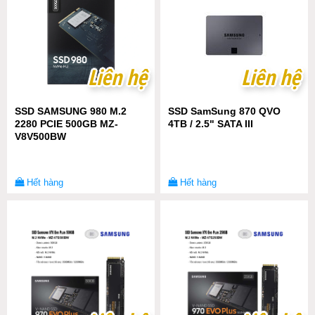
Liên hệ
Liên hệ
Liên hệ
Liên hệ
SSD SAMSUNG 980 M.2
SSD SamSung 870 QVO
2280 PCIE 500GB MZ-
4TB / 2.5" SATA III
V8V500BW
Hết hàng
Hết hàng