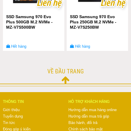
Liên hệ
Liên hệ
Liên hệ
Liên hệ
SSD Samsung 970 Evo
SSD Samsung 970 Evo
Plus 500GB M.2 NVMe -
Plus 250GB M.2 NVMe -
MZ-V7S500BW
MZ-V7S250BW
Hết hàng
Hết hàng
VỀ ĐẦU TRANG
THÔNG TIN
HỖ TRỢ KHÁCH HÀNG
Giới thiệu
Hướng dẫn mua hàng online
Tuyển dụng
Hướng dẫn mua trả góp
Tin tức
Bảo hành, đổi trả
Đóng góp ý kiến
Chính sách bảo mật