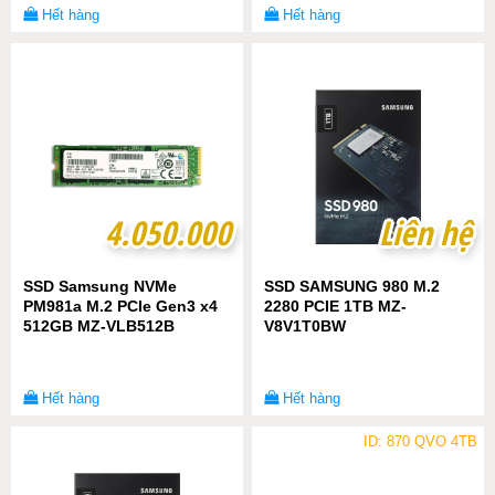
Hết hàng
Hết hàng
4.050.000
4.050.000
Liên hệ
Liên hệ
SSD Samsung NVMe
SSD SAMSUNG 980 M.2
PM981a M.2 PCIe Gen3 x4
2280 PCIE 1TB MZ-
512GB MZ-VLB512B
V8V1T0BW
Hết hàng
Hết hàng
ID: 870 QVO 4TB