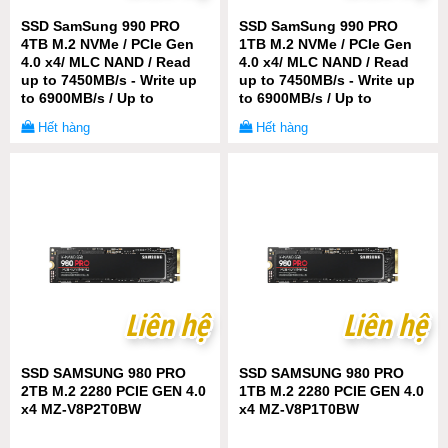
SSD SamSung 990 PRO
SSD SamSung 990 PRO
4TB M.2 NVMe / PCIe Gen
1TB M.2 NVMe / PCIe Gen
4.0 x4/ MLC NAND / Read
4.0 x4/ MLC NAND / Read
up to 7450MB/s - Write up
up to 7450MB/s - Write up
to 6900MB/s / Up to
to 6900MB/s / Up to
1200K/1550K IOPS /
1200K/1550K IOPS /
Hết hàng
Hết hàng
600TBW
600TBW
Liên hệ
Liên hệ
Liên hệ
Liên hệ
SSD SAMSUNG 980 PRO
SSD SAMSUNG 980 PRO
2TB M.2 2280 PCIE GEN 4.0
1TB M.2 2280 PCIE GEN 4.0
x4 MZ-V8P2T0BW
x4 MZ-V8P1T0BW