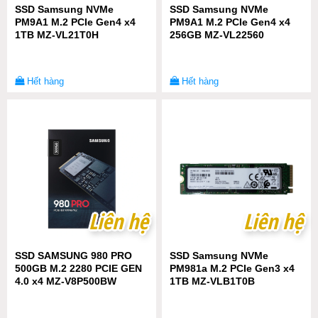
SSD Samsung NVMe
SSD Samsung NVMe
PM9A1 M.2 PCIe Gen4 x4
PM9A1 M.2 PCIe Gen4 x4
1TB MZ-VL21T0H
256GB MZ-VL22560
Hết hàng
Hết hàng
Liên hệ
Liên hệ
Liên hệ
Liên hệ
SSD SAMSUNG 980 PRO
SSD Samsung NVMe
500GB M.2 2280 PCIE GEN
PM981a M.2 PCIe Gen3 x4
4.0 x4 MZ-V8P500BW
1TB MZ-VLB1T0B