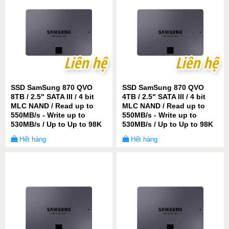
Liên hệ
Liên hệ
Liên hệ
Liên hệ
SSD SamSung 870 QVO
SSD SamSung 870 QVO
8TB / 2.5" SATA III / 4 bit
4TB / 2.5" SATA III / 4 bit
MLC NAND / Read up to
MLC NAND / Read up to
550MB/s - Write up to
550MB/s - Write up to
530MB/s / Up to Up to 98K
530MB/s / Up to Up to 98K
IOPS Samsung 92-Layer 3D
IOPS Samsung 92-Layer 3D
Hết hàng
Hết hàng
MLC V-NAND 4 bit /
MLC V-NAND 4 bit /
2880TBW
1440TBW