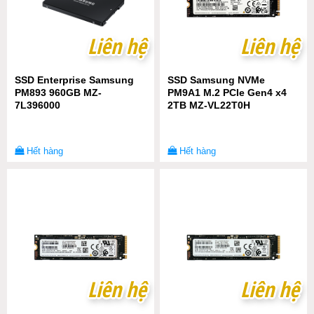
Liên hệ
Liên hệ
Liên hệ
Liên hệ
SSD Enterprise Samsung
SSD Samsung NVMe
PM893 960GB MZ-
PM9A1 M.2 PCIe Gen4 x4
7L396000
2TB MZ-VL22T0H
Hết hàng
Hết hàng
Liên hệ
Liên hệ
Liên hệ
Liên hệ