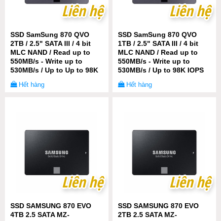
Liên hệ
Liên hệ
Liên hệ
Liên hệ
SSD SamSung 870 QVO
SSD SamSung 870 QVO
2TB / 2.5" SATA III / 4 bit
1TB / 2.5" SATA III / 4 bit
MLC NAND / Read up to
MLC NAND / Read up to
550MB/s - Write up to
550MB/s - Write up to
530MB/s / Up to Up to 98K
530MB/s / Up to 98K IOPS
IOPS Samsung 92-Layer 3D
Samsung 92-Layer 3D MLC
Hết hàng
Hết hàng
MLC V-NAND 4 bit /
V-NAND 4 bit/ 360TBW
720TBW
Liên hệ
Liên hệ
Liên hệ
Liên hệ
SSD SAMSUNG 870 EVO
SSD SAMSUNG 870 EVO
4TB 2.5 SATA MZ-
2TB 2.5 SATA MZ-