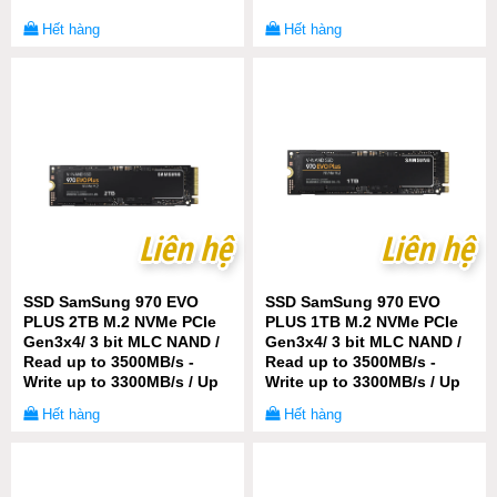
Hết hàng
Hết hàng
Liên hệ
Liên hệ
Liên hệ
Liên hệ
SSD SamSung 970 EVO
SSD SamSung 970 EVO
PLUS 2TB M.2 NVMe PCIe
PLUS 1TB M.2 NVMe PCIe
Gen3x4/ 3 bit MLC NAND /
Gen3x4/ 3 bit MLC NAND /
Read up to 3500MB/s -
Read up to 3500MB/s -
Write up to 3300MB/s / Up
Write up to 3300MB/s / Up
to 620K/560K IOPS /
to 600K/550K IOPS /
Hết hàng
Hết hàng
1200TBW
600TBW