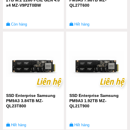
2TB M.2 2280 PCIE GEN 4.0
PM9A3 7.68TB MZ-
x4 MZ-V9P2T0BW
QL27T600
Còn hàng
Hết hàng
Liên hệ
Liên hệ
Liên hệ
Liên hệ
SSD Enterprise Samsung
SSD Enterprise Samsung
PM9A3 3.84TB MZ-
PM9A3 1.92TB MZ-
QL23T800
QL21T900
Hết hàng
Hết hàng