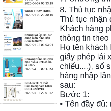
2020-04-07 06:33:19
8. Thủ tục nh
WORK FROM HOME
2020-04-02 22:30:10
Thủ tục nhận 
Khách hàng p
thông tin the
Những lợi ích khi sử
dụng màn hình kép
(Dual Monitor)
Họ tên khách 
2020-04-18 01:03:04
giấy phép lái 
Chương trình khuyến
mãi: “Mua Dell có ba
chiếu....), số
lô đeo”.
2020-03-19 00:47:53
hàng nhập lần 
sau:
GIGABYTE ra mắt
Ram Designare 64Gb
DDR4-3200MHz
Bước 1:
2020-04-14 22:01:42
• Tên đầy đủ: