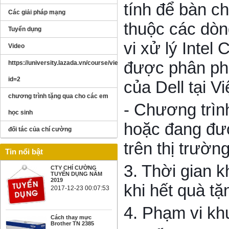
tính để bàn ch
Các giải pháp mạng
thuộc các dòn
Tuyển dụng
vi xử lý Intel C
Video
được phân phố
https://university.lazada.vn/course/view.php?
id=2
của Dell tại V
chương trình tặng qua cho các em
- Chương trì
học sinh
hoặc đang đư
đối tác của chí cường
trên thị trườn
Tin nổi bật
3. Thời gian 
CTY CHÍ CƯỜNG
TUYỂN DỤNG NĂM
2019
khi hết quà tặ
2017-12-23 00:07:53
4. Phạm vi kh
Cách thay mực
Brother TN 2385