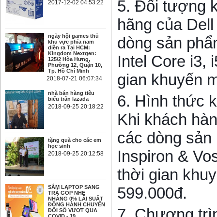
5. Đối tượng 
2017-12-02 04:53:22
hãng của Dell
ngày hội games thủ
dòng sản phẩm
khu vực phía nam
diễn ra Tại HCM:
Kingdom Nextgen:
Intel Core i3, i
125/2 Hòa Hưng,
Phường 12, Quận 10,
Tp. Hồ Chí Minh
gian khuyến m
2018-07-21 06:07:34
nhà bán hàng tiêu
6. Hình thức 
biểu trân lazada
2018-09-25 20:18:22
Khi khách hàn
các dòng sản
tặng quà cho các em
học sinh
Inspiron & Vos
2018-09-25 20:12:58
thời gian khuy
SẮM LAPTOP SANG
599.000đ.
TRẢ GÓP NHẸ
NHÀNG 0% LÃI SUẤT
ĐỒNG HÀNH CHUYỂN
7. Chương trì
ĐỔI SỐ VƯỢT QUA
COVID - 19