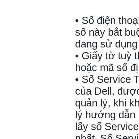
• Số điện thoạ
số này bắt buộ
đang sử dụng
• Giấy tờ tuỳ
hoặc mã số đị
• Số Service T
của Dell, đượ
quản lý, khi 
lý hướng dẫn
lấy số Servic
nhất. Số Serv