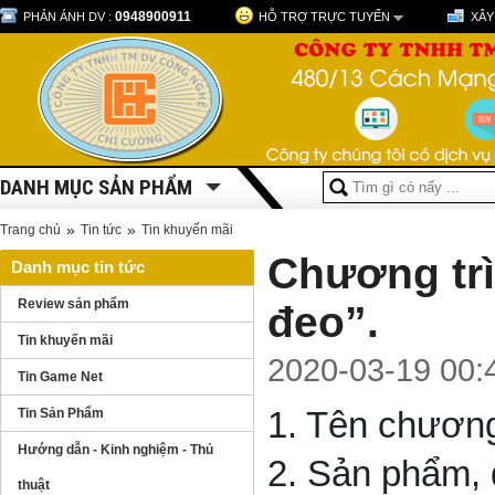
0948900911
PHẢN ÁNH DV :
HỖ TRỢ TRỰC TUYẾN
XÂY
DANH MỤC SẢN PHẨM
»
»
Trang chủ
Tin tức
Tin khuyến mãi
Chương trì
Danh mục tin tức
Review sản phẩm
đeo”.
Tin khuyến mãi
2020-03-19 00:
Tin Game Net
1. Tên chương
Tin Sản Phẩm
Hướng dẫn - Kinh nghiệm - Thủ
2. Sản phẩm, 
thuật