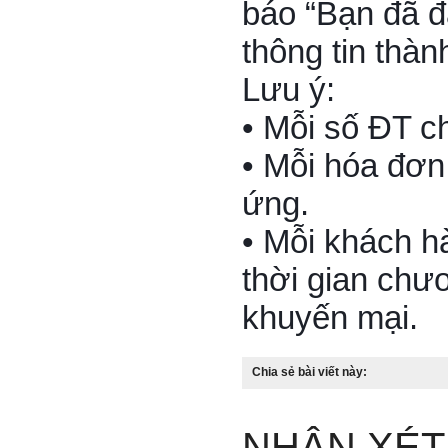
báo “Bạn đã đ
thông tin thàn
Lưu ý:
• Mỗi số ĐT c
• Mỗi hóa đơn
ứng.
• Mỗi khách h
thời gian chư
khuyến mại.
Chia sẻ bài viết này:
NHẬN XÉT 