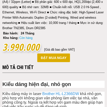
(A4) / 32ppm (Letter) ■ Độ phân giải: 600 x 600 dpi, HQ1,200dpi (2,400 x
600) quality ■ Bộ nhớ ram: 32MB ■ Chuẩn kết nối: USB 2.0 Hi-Speed ,
Ethernet, Wireless, Wi-Fi Direct ■ Chức năng đặc biệt: High-Speed Laser
Printer With Automatic Duplex (2-sided) Printing, Wired and wireless
networking ■ Hiệu suất làm việc: 10,000 trang / tháng ■ Mực in sử dụng:
Brother TN2385, Drum DR2385
Bảo hành:
24 Tháng
Kho hàng:
Còn hàng
3.990.000
3.990.000
[Giá đã bao gồm VAT]
ĐẶT MUA NGAY
MÔ TẢ CHI TIẾT
Kiểu dáng hiện đại, nhỏ gọn
Kiều dáng máy in laser
Brother HL-L2366DW
khá nhỏ gọn,
phù hợp với không gian văn phòng làm việc tại nhà, văn
phòng công ty. Ngoài ra kết hợp với gam màu đen giúp hạn
chế việc trầy xước và dễ dàng vệ sinh.