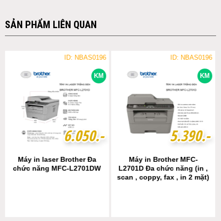
SẢN PHẨM LIÊN QUAN
ID: NBAS0196
ID: NBAS0196
KM
KM
6
6
.
.
0
0
5
5
0
0
.-
.-
5
5
.
.
3
3
9
9
0
0
.-
.-
Máy in laser Brother Đa
Máy in Brother MFC-
chức năng MFC-L2701DW
L2701D Đa chức năng (in ,
scan , coppy, fax , in 2 mặt)