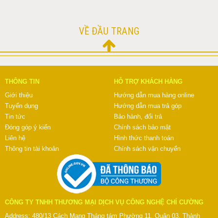
VỀ ĐẦU TRANG
THÔNG TIN
HỖ TRỢ KHÁCH HÀNG
Giới thiệu
Hướng dẫn mua hàng online
Tuyển dụng
Hướng dẫn mua trả góp
Tin tức
Bảo hành, đổi trả
Đóng góp ý kiến
Chính sách bảo mật
Liên hệ
Hình thức thanh toán
Thông tin tài khoản
Chính sách vận chuyển
CÔNG TY TNHH THƯƠNG MẠI DỊCH VỤ CÔNG NGHỆ CHÍ CƯỜNG
Address: 480/13 Cách Mạng Tháng tám Phường 11, Quận 03, Thành