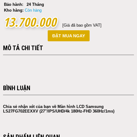
Bảo hành:
24 Tháng
Kho hàng:
Còn hàng
13.700.000
13.700.000
[Giá đã bao gồm VAT]
ĐẶT MUA NGAY
MÔ TẢ CHI TIẾT
BÌNH LUẬN
Chia sẻ nhận xét của bạn về Màn hình LCD Samsung
LS27FG702EEXXV (27"/IPS/UHD/4k 180Hz-FHD 360Hz/1ms)
SẢN PHẨM LIÊN QUAN