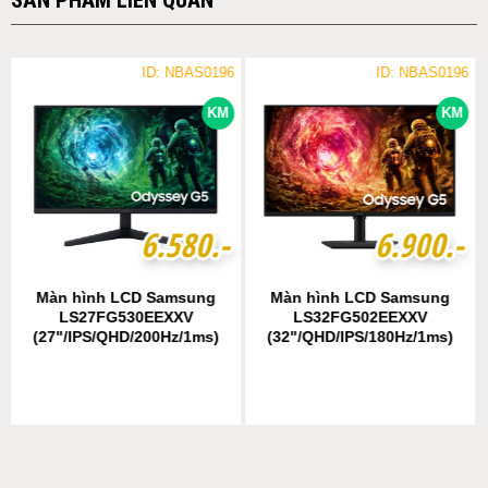
ID: NBAS0196
ID: NBAS0196
KM
KM
6
6
.
.
5
5
8
8
0
0
.-
.-
6
6
.
.
9
9
0
0
0
0
.-
.-
Màn hình LCD Samsung
Màn hình LCD Samsung
LS27FG530EEXXV
LS32FG502EEXXV
(27"/IPS/QHD/200Hz/1ms)
(32"/QHD/IPS/180Hz/1ms)