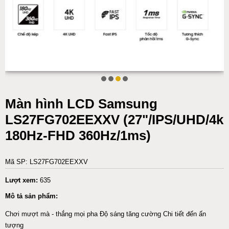
Màn hình LCD Samsung
LS27FG702EEXXV (27"/IPS/UHD/4k
180Hz-FHD 360Hz/1ms)
Mã SP: LS27FG702EEXXV
Lượt xem:
635
Mô tả sản phẩm:
Chơi mượt mà - thắng mọi pha Độ sáng tăng cường Chi tiết đến ấn
tượng