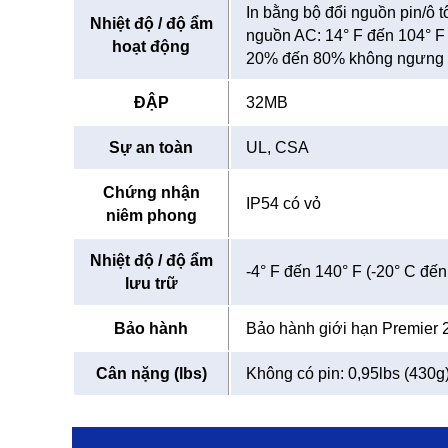
In bằng bộ đổi nguồn pin/ô t
Nhiệt độ / độ ẩm
nguồn AC: 14° F đến 104° F 
hoạt động
20% đến 80% không ngưng 
ĐẬP
32MB
Sự an toàn
UL, CSA
Chứng nhận
IP54 có vỏ
niêm phong
Nhiệt độ / độ ẩm
-4° F đến 140° F (-20° C đ
lưu trữ
Bảo hành
Bảo hành giới hạn Premier 
Cân nặng (lbs)
Không có pin: 0,95lbs (430g)