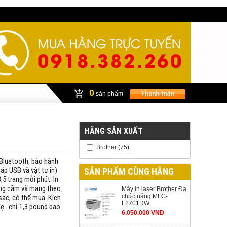
0
sản phẩm
HÃNG SẢN XUẤT
Brother
(75)
 Bluetooth, bảo hành
áp USB và vật tư in)
SẢN PHẨM CÙNG HÃNG
3,5 trang mỗi phút. In
dàng cầm và mang theo.
Máy in laser Brother Đa
chức năng MFC-
 sạc, có thể mua. Kích
L2701DW
hẹ…chỉ 1,3 pound bao
6.050.000 VND