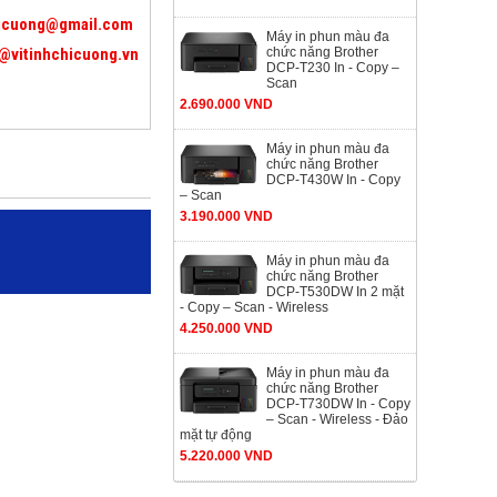
icuong@gmail.com
Máy in phun màu đa
@vitinhchicuong.vn
chức năng Brother
DCP-T230 In - Copy –
Scan
2.690.000 VND
Máy in phun màu đa
chức năng Brother
DCP-T430W In - Copy
– Scan
3.190.000 VND
Máy in phun màu đa
chức năng Brother
DCP-T530DW In 2 mặt
- Copy – Scan - Wireless
4.250.000 VND
Máy in phun màu đa
chức năng Brother
DCP-T730DW In - Copy
– Scan - Wireless - Đảo
mặt tự động
5.220.000 VND