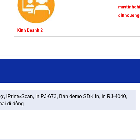
maytinhch
dinhcuong
Kinh Doanh 2
trợ, iPrint&Scan, In PJ-673, Bản demo SDK in, In RJ-4040,
hai di động