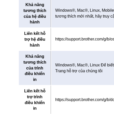
Khả năng
Windows®, Mac®, Linux, Mobile 
tương thích
tương thích mới nhất, hãy truy c
của hệ điều
hành
Liên kết hỗ
https://support.brother.com/g/b
trợ hệ điều
hành
Khả năng
tương thích
Windows®, Mac®, Linux Để biết t
của trình
Trang hỗ trợ của chúng tôi
điều khiển
in
Liên kết hỗ
trợ trình
https://support.brother.com/g/
điều khiển
in