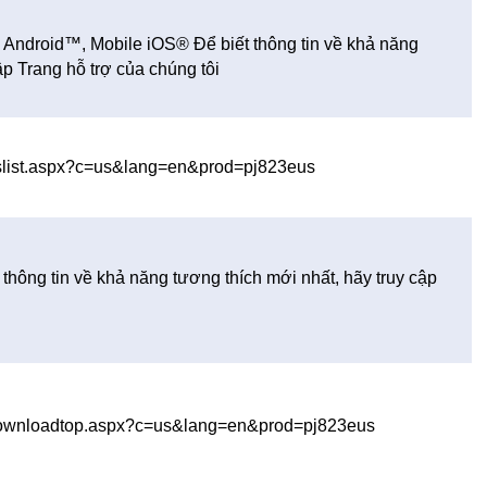
Android™, Mobile iOS® Để biết thông tin về khả năng
ập Trang hỗ trợ của chúng tôi
/oslist.aspx?c=us&lang=en&prod=pj823eus
hông tin về khả năng tương thích mới nhất, hãy truy cập
b/downloadtop.aspx?c=us&lang=en&prod=pj823eus