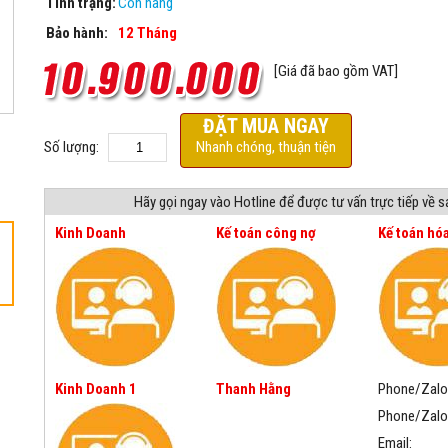
Tình trạng:
Còn hàng
Bảo hành:
12 Tháng
[Giá đã bao gồm VAT]
ĐẶT MUA NGAY
Số lượng:
Nhanh chóng, thuận tiện
Hãy gọi ngay vào Hotline để được tư vấn trực tiếp về 
Kinh Doanh
Kế toán công nợ
Kế toán hó
Kinh Doanh 1
Thanh Hằng
Phone/Zalo
Phone/Zalo
Email: