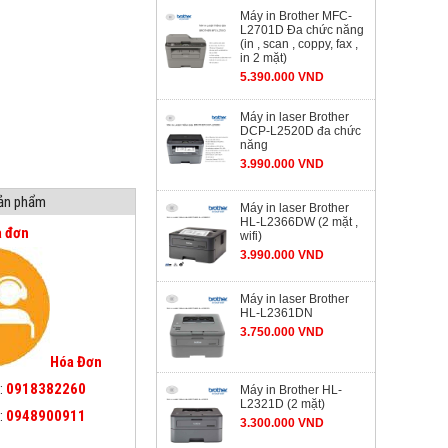
Máy in Brother MFC-
L2701D Đa chức năng
(in , scan , coppy, fax ,
in 2 mặt)
5.390.000 VND
Máy in laser Brother
DCP-L2520D đa chức
năng
3.990.000 VND
sản phẩm
Máy in laser Brother
HL-L2366DW (2 mặt ,
a đơn
wifi)
3.990.000 VND
Máy in laser Brother
HL-L2361DN
3.750.000 VND
Hóa Đơn
:
0918382260
Máy in Brother HL-
L2321D (2 mặt)
:
0948900911
3.300.000 VND