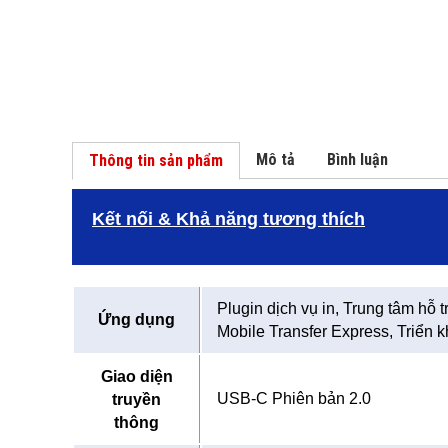
Mô tả
Bình luận
Thông tin sản phẩm
Kết nối & Khả năng tương thích
Plugin dịch vụ in, Trung tâm hỗ 
Ứng dụng
Mobile Transfer Express, Triển k
Giao diện
USB-C Phiên bản 2.0
truyền
thông