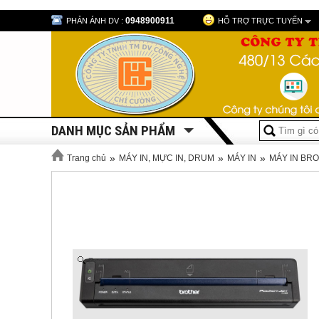
0948900911
PHẢN ÁNH DV :
HỖ TRỢ TRỰC TUYẾN
DANH MỤC SẢN PHẨM
»
»
»
Trang chủ
MÁY IN, MỰC IN, DRUM
MÁY IN
MÁY IN BR
Zoom