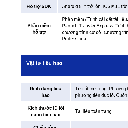
Hỗ trợ SDK
Android 8™ trở lên, iOS® 11 trở
Phần mềm / Trình cài đặt tài liệu
Phần mềm
P-touch Transfer Express, Trình 
hỗ trợ
chương trình cơ sở, Chương trìn
Professional
Vật tư tiêu hao
Định dạng tiêu
Tờ cắt mở rộng, Phương ti
hao
phương tiện đục lỗ, Cuộn
Kích thước ID lõi
Tài liệu toàn trang
cuộn tiêu hao
Chiều rộng