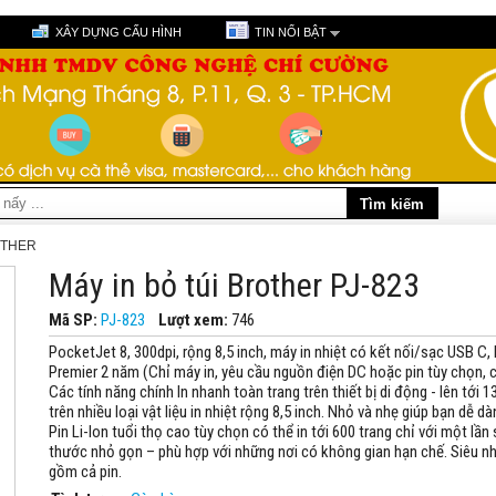
XÂY DỰNG CẤU HÌNH
TIN NỔI BẬT
OTHER
Máy in bỏ túi Brother PJ-823
Mã SP:
PJ-823
Lượt xem:
746
PocketJet 8, 300dpi, rộng 8,5 inch, máy in nhiệt có kết nối/sạc USB C,
Premier 2 năm (Chỉ máy in, yêu cầu nguồn điện DC hoặc pin tùy chọn, c
Các tính năng chính In nhanh toàn trang trên thiết bị di động - lên tới 1
trên nhiều loại vật liệu in nhiệt rộng 8,5 inch. Nhỏ và nhẹ giúp bạn dễ 
Pin Li-Ion tuổi thọ cao tùy chọn có thể in tới 600 trang chỉ với một lần
thước nhỏ gọn – phù hợp với những nơi có không gian hạn chế. Siêu n
gồm cả pin.