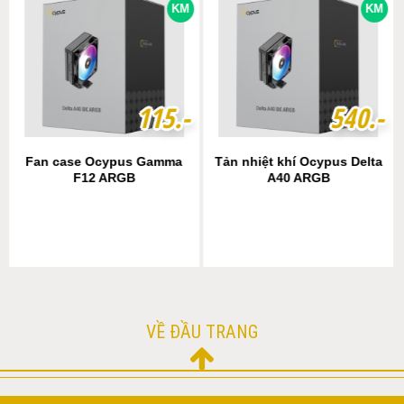
KM
KM
1
1
1
1
5
5
.-
.-
5
5
4
4
0
0
.-
.-
Fan case Ocypus Gamma
Tản nhiệt khí Ocypus Delta
F12 ARGB
A40 ARGB
VỀ ĐẦU TRANG