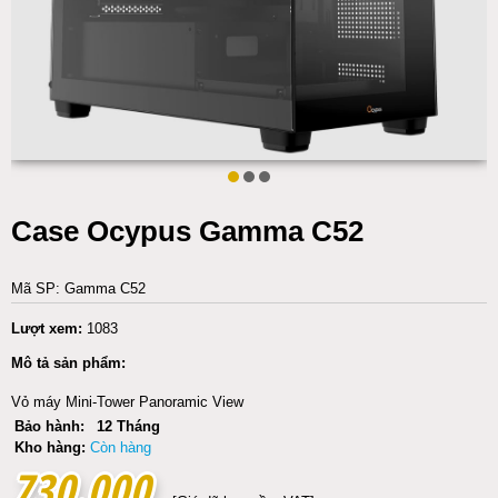
Case Ocypus Gamma C52
Mã SP: Gamma C52
Lượt xem:
1083
Mô tả sản phẩm:
Vỏ máy Mini-Tower Panoramic View
Bảo hành:
12 Tháng
Kho hàng:
Còn hàng
730.000
730.000