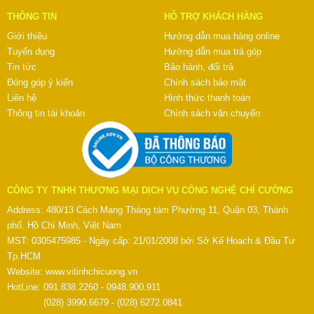
THÔNG TIN
HỖ TRỢ KHÁCH HÀNG
Giới thiệu
Hướng dẫn mua hàng online
Tuyển dụng
Hướng dẫn mua trả góp
Tin tức
Bảo hành, đổi trả
Đóng góp ý kiến
Chính sách bảo mật
Liên hệ
Hình thức thanh toán
Thông tin tài khoản
Chính sách vận chuyển
CÔNG TY TNHH THƯƠNG MẠI DỊCH VỤ CÔNG NGHỆ CHÍ CƯỜNG
Address: 480/13 Cách Mạng Tháng tám Phường 11, Quận 03, Thành
phố. Hồ Chí Minh, Việt Nam
MST: 0305475985 - Ngày cấp: 21/01/2008 bởi Sở Kế Hoạch & Đầu Tư
Tp.HCM
Website:
www.vitinhchicuong.vn
HotLine: 091.838.2260 - 0948.900.911
(028) 3990.6679 - (028) 6272.0841