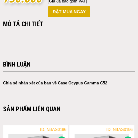
[Giá đã bao gồm VAT]
ĐẶT MUA NGAY
MÔ TẢ CHI TIẾT
BÌNH LUẬN
Chia sẻ nhận xét của bạn về Case Ocypus Gamma C52
SẢN PHẨM LIÊN QUAN
ID: NBAS0196
ID: NBAS0196