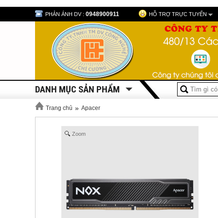
0948900911
PHẢN ÁNH DV :
HỖ TRỢ TRỰC TUYẾN
DANH MỤC SẢN PHẨM
»
Trang chủ
Apacer
Zoom