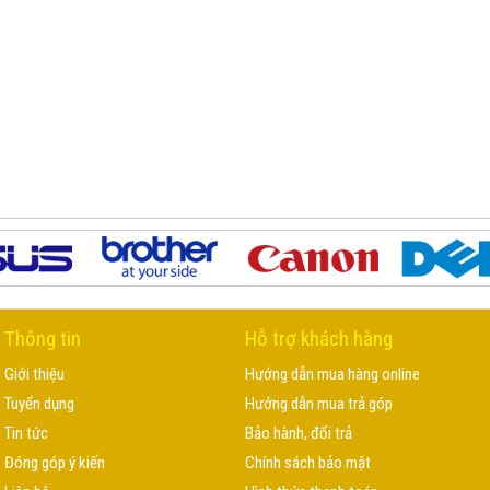
Thông tin
Hỗ trợ khách hàng
Giới thiệu
Hướng dẫn mua hàng online
Tuyển dụng
Hướng dẫn mua trả góp
Tin tức
Bảo hành, đổi trả
Đóng góp ý kiến
Chính sách bảo mật