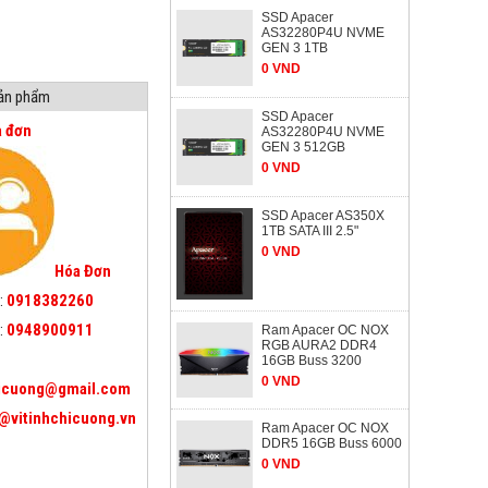
SSD Apacer
AS32280P4U NVME
GEN 3 1TB
0 VND
sản phẩm
SSD Apacer
a đơn
AS32280P4U NVME
GEN 3 512GB
0 VND
SSD Apacer AS350X
1TB SATA III 2.5"
0 VND
Hóa Đơn
:
0918382260
:
0948900911
Ram Apacer OC NOX
RGB AURA2 DDR4
16GB Buss 3200
0 VND
icuong@gmail.com
@vitinhchicuong.vn
Ram Apacer OC NOX
DDR5 16GB Buss 6000
0 VND