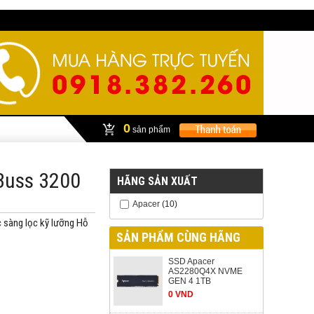
0
sản phẩm
Buss 3200
HÃNG SẢN XUẤT
Apacer
(10)
 sàng lọc kỹ lưỡng Hỗ
SẢN PHẨM CÙNG HÃNG
SSD Apacer
AS2280Q4X NVME
GEN 4 1TB
0 VND