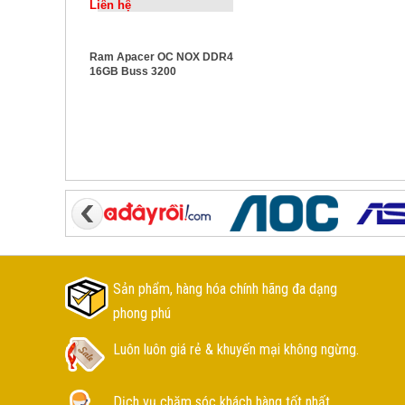
Liên hệ
Ram Apacer OC NOX DDR4
16GB Buss 3200
Sản phẩm, hàng hóa chính hãng đa dạng
phong phú
Luôn luôn giá rẻ & khuyến mại không ngừng.
Dịch vụ chăm sóc khách hàng tốt nhất.