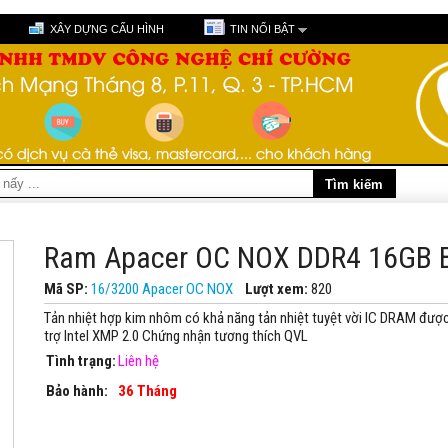
XÂY DỰNG CẤU HÌNH
TIN NỔI BẬT
Ram Apacer OC NOX DDR4 16GB 
Mã SP:
16/3200 Apacer OC NOX
Lượt xem:
820
Tản nhiệt hợp kim nhôm có khả năng tản nhiệt tuyệt vời IC DRAM được
trợ Intel XMP 2.0 Chứng nhận tương thích QVL
Tình trạng:
Liên hệ
Bảo hành:
36 Tháng