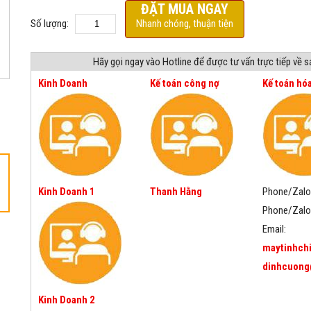
ĐẶT MUA NGAY
Số lượng:
Nhanh chóng, thuận tiện
Hãy gọi ngay vào Hotline để được tư vấn trực tiếp về 
Kinh Doanh
Kế toán công nợ
Kế toán hó
Kinh Doanh 1
Thanh Hằng
Phone/Zalo
Phone/Zalo
Email:
maytinhch
dinhcuong
Kinh Doanh 2