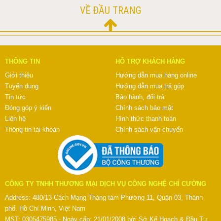
VỀ ĐẦU TRANG
THÔNG TIN
HỖ TRỢ KHÁCH HÀNG
Giới thiệu
Hướng dẫn mua hàng online
Tuyển dụng
Hướng dẫn mua trả góp
Tin tức
Bảo hành, đổi trả
Đóng góp ý kiến
Chính sách bảo mật
Liên hệ
Hình thức thanh toán
Thông tin tài khoản
Chính sách vận chuyển
CÔNG TY TNHH THƯƠNG MẠI DỊCH VỤ CÔNG NGHỆ CHÍ CƯỜNG
Address: 480/13 Cách Mạng Tháng tám Phường 11, Quận 03, Thành
phố. Hồ Chí Minh, Việt Nam
MST: 0305475985 - Ngày cấp: 21/01/2008 bởi Sở Kế Hoạch & Đầu Tư