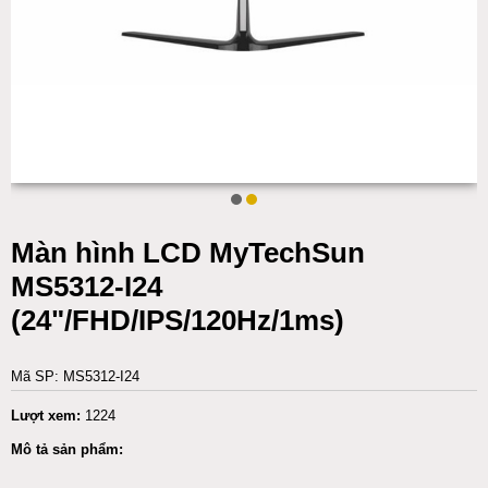
Màn hình LCD MyTechSun
MS5312-I24
(24"/FHD/IPS/120Hz/1ms)
Mã SP: MS5312-I24
Lượt xem:
1224
Mô tả sản phẩm: