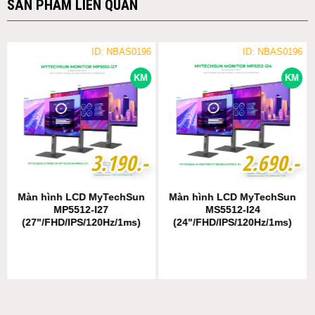
SẢN PHẨM LIÊN QUAN
ID: NBAS0196
ID: NBAS0196
KM
KM
3
3
.
.
1
1
9
9
0
0
.-
.-
2
2
.
.
6
6
9
9
0
0
.-
.-
Màn hình LCD MyTechSun
Màn hình LCD MyTechSun
MP5512-I27
MS5512-I24
(27"/FHD/IPS/120Hz/1ms)
(24"/FHD/IPS/120Hz/1ms)