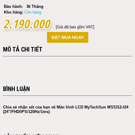
Bảo hành:
36 Tháng
Kho hàng:
Còn hàng
2.190.000
2.190.000
[Giá đã bao gồm VAT]
ĐẶT MUA NGAY
MÔ TẢ CHI TIẾT
BÌNH LUẬN
Chia sẻ nhận xét của bạn về Màn hình LCD MyTechSun MS5312-I24
(24"/FHD/IPS/120Hz/1ms)