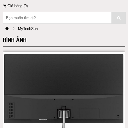
Giỏ hàng (
0
)
MyTechSun
HÌNH ẢNH