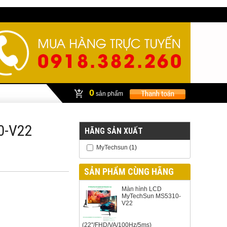
0
sản phẩm
0-V22
HÃNG SẢN XUẤT
MyTechsun
(1)
SẢN PHẨM CÙNG HÃNG
Màn hình LCD
MyTechSun MS5310-
V22
(22"/FHD/VA/100Hz/5ms)