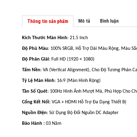
Mô tả
Bình luận
Thông tin sản phẩm
Kích Thước Màn Hình
: 21.5 Inch
Độ Phủ Màu
: 100% SRGB, Hỗ Trợ Dải Màu Rộng, Màu Sắ
Độ Phân Giải
: Full HD (1920 × 1080)
Tấm Nền
: VA (Vertical Alignment), Cho Độ Tương Phản C
Tỷ Lệ Màn Hình
: 16:9 (màn Hình Rộng)
Tần Số Quét
: 100Hz Hình Ảnh Mượt Mà, Phù Hợp Cho C
Cổng Kết Nối
: VGA + HDMI Hỗ Trợ Đa Dạng Thiết Bị
Nguồn Điện
: Sử Dụng Bộ Đổi Nguồn DC Adapter
Bảo Hành :
03 Năm