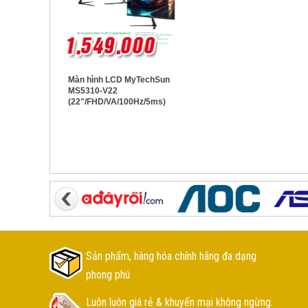
Màn hình LCD MyTechSun
MS5310-V22
(22"/FHD/VA/100Hz/5ms)
Sản phẩm, hàng hóa chính hãng đa dạng
phong phú
Luôn luôn giá rẻ & khuyến mại không ngừng.