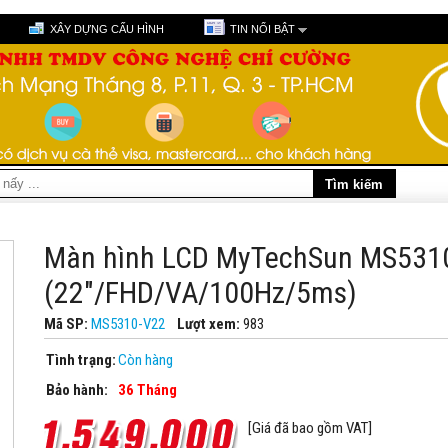
XÂY DỰNG CẤU HÌNH
TIN NỔI BẬT
Màn hình LCD MyTechSun MS531
(22"/FHD/VA/100Hz/5ms)
Mã SP:
MS5310-V22
Lượt xem:
983
Tình trạng:
Còn hàng
Bảo hành:
36 Tháng
[Giá đã bao gồm VAT]