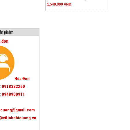
1.549.000 VND
sản phẩm
a đơn
Hóa Đơn
:
0918382260
:
0948900911
icuong@gmail.com
@vitinhchicuong.vn