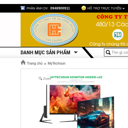
0948900911
PHẢN ÁNH DV :
HỖ TRỢ TRỰC TUYẾN
DANH MỤC SẢN PHẨM
»
Trang chủ
MyTechsun
Zoom