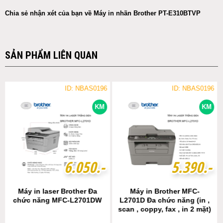
Chia sẻ nhận xét của bạn về Máy in nhãn Brother PT-E310BTVP
SẢN PHẨM LIÊN QUAN
ID: NBAS0196
ID: NBAS0196
KM
KM
6
6
.
.
0
0
5
5
0
0
.-
.-
5
5
.
.
3
3
9
9
0
0
.-
.-
Máy in laser Brother Đa
Máy in Brother MFC-
chức năng MFC-L2701DW
L2701D Đa chức năng (in ,
scan , coppy, fax , in 2 mặt)