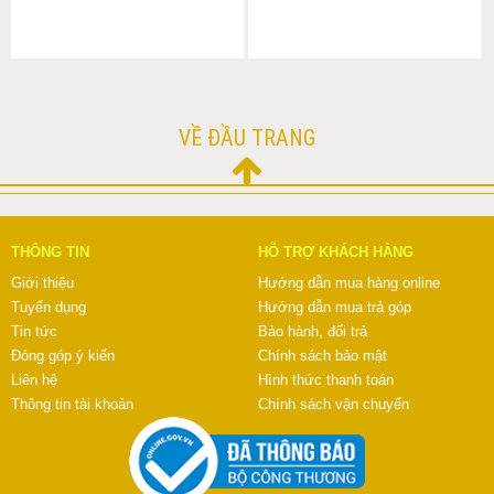
VỀ ĐẦU TRANG
THÔNG TIN
HỖ TRỢ KHÁCH HÀNG
Giới thiệu
Hướng dẫn mua hàng online
Tuyển dụng
Hướng dẫn mua trả góp
Tin tức
Bảo hành, đổi trả
Đóng góp ý kiến
Chính sách bảo mật
Liên hệ
Hình thức thanh toán
Thông tin tài khoản
Chính sách vận chuyển