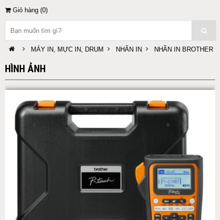
Giỏ hàng (
0
)
MÁY IN, MỰC IN, DRUM
NHÃN IN
NHÃN IN BROTHER
HÌNH ẢNH