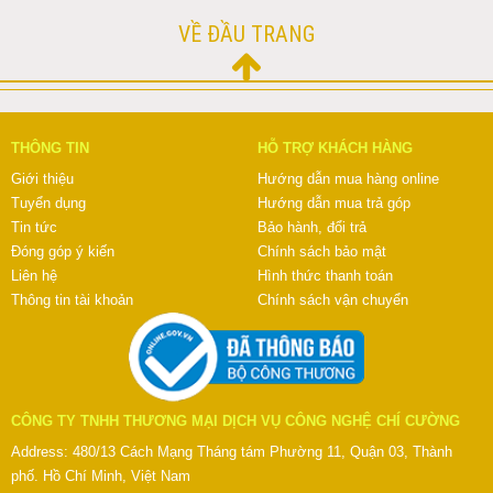
VỀ ĐẦU TRANG
THÔNG TIN
HỖ TRỢ KHÁCH HÀNG
Giới thiệu
Hướng dẫn mua hàng online
Tuyển dụng
Hướng dẫn mua trả góp
Tin tức
Bảo hành, đổi trả
Đóng góp ý kiến
Chính sách bảo mật
Liên hệ
Hình thức thanh toán
Thông tin tài khoản
Chính sách vận chuyển
CÔNG TY TNHH THƯƠNG MẠI DỊCH VỤ CÔNG NGHỆ CHÍ CƯỜNG
Address: 480/13 Cách Mạng Tháng tám Phường 11, Quận 03, Thành
phố. Hồ Chí Minh, Việt Nam