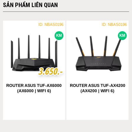
SẢN PHẨM LIÊN QUAN
ID: NBAS0196
ID: NBAS0196
KM
KM
3
3
.
.
6
6
5
5
0
0
.-
.-
ROUTER ASUS TUF-AX6000
ROUTER ASUS TUF-AX4200
(AX6000 | WIFI 6)
(AX4200 | WIFI 6)