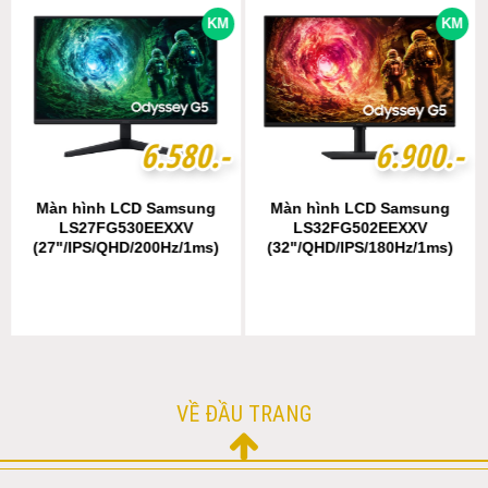
KM
KM
6
6
.
.
5
5
8
8
0
0
.-
.-
6
6
.
.
9
9
0
0
0
0
.-
.-
Màn hình LCD Samsung
Màn hình LCD Samsung
LS27FG530EEXXV
LS32FG502EEXXV
(27"/IPS/QHD/200Hz/1ms)
(32"/QHD/IPS/180Hz/1ms)
VỀ ĐẦU TRANG