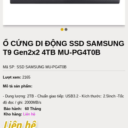
Ổ CỨNG DI ĐỘNG SSD SAMSUNG
T9 Gen2x2 4TB MU-PG4T0B
Mã SP: SSD SAMSUNG MU-PG4T0B
Lượt xem:
2165
Mô tả sản phẩm:
- Dung lượng: 2TB - Chuẩn giao tiếp: USB3.2 - Kích thước: 2.5Inch -Tốc
độ đọc / ghi: 2000MB/s
Bảo hành:
60 Tháng
Kho hàng:
Liên hệ
Liên hệ
Liên hệ