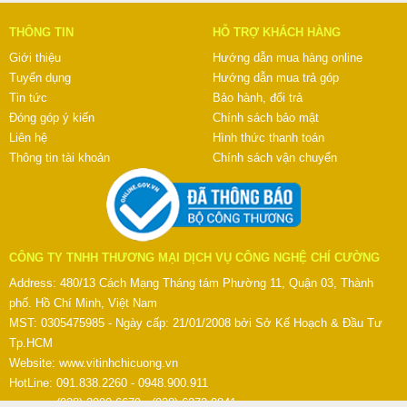
THÔNG TIN
HỖ TRỢ KHÁCH HÀNG
Giới thiệu
Hướng dẫn mua hàng online
Tuyển dụng
Hướng dẫn mua trả góp
Tin tức
Bảo hành, đổi trả
Đóng góp ý kiến
Chính sách bảo mật
Liên hệ
Hình thức thanh toán
Thông tin tài khoản
Chính sách vận chuyển
CÔNG TY TNHH THƯƠNG MẠI DỊCH VỤ CÔNG NGHỆ CHÍ CƯỜNG
Address: 480/13 Cách Mạng Tháng tám Phường 11, Quận 03, Thành
phố. Hồ Chí Minh, Việt Nam
MST: 0305475985 - Ngày cấp: 21/01/2008 bởi Sở Kế Hoạch & Đầu Tư
Tp.HCM
Website:
www.vitinhchicuong.vn
HotLine: 091.838.2260 - 0948.900.911
(028) 3990.6679 - (028) 6272.0841