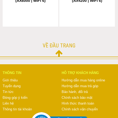
(AX6000 | WIFI 6)
(AX4200 | WIFI 6)
VỀ ĐẦU TRANG
THÔNG TIN
HỖ TRỢ KHÁCH HÀNG
Giới thiệu
Hướng dẫn mua hàng online
Tuyển dụng
Hướng dẫn mua trả góp
Tin tức
Bảo hành, đổi trả
Đóng góp ý kiến
Chính sách bảo mật
Liên hệ
Hình thức thanh toán
Thông tin tài khoản
Chính sách vận chuyển