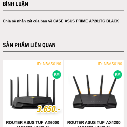
BÌNH LUẬN
Chia sẻ nhận xét của bạn về CASE ASUS PRIME AP201TG BLACK
SẢN PHẨM LIÊN QUAN
ID: NBAS0196
ID: NBAS0196
KM
KM
3
3
.
.
6
6
5
5
0
0
.-
.-
ROUTER ASUS TUF-AX6000
ROUTER ASUS TUF-AX4200