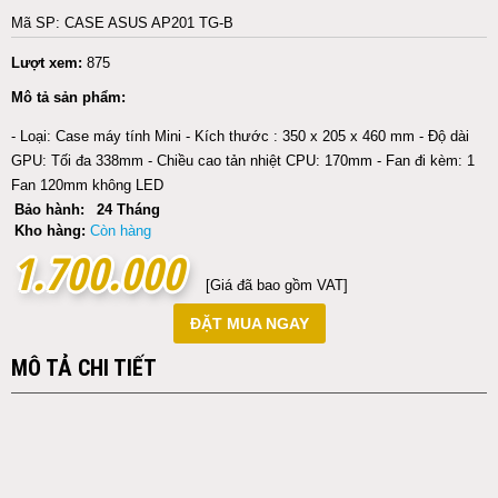
Mã SP: CASE ASUS AP201 TG-B
Lượt xem:
875
Mô tả sản phẩm:
- Loại: Case máy tính Mini - Kích thước : 350 x 205 x 460 mm - Độ dài
GPU: Tối đa 338mm - Chiều cao tản nhiệt CPU: 170mm - Fan đi kèm: 1
Fan 120mm không LED
Bảo hành:
24 Tháng
Kho hàng:
Còn hàng
1.700.000
1.700.000
[Giá đã bao gồm VAT]
ĐẶT MUA NGAY
MÔ TẢ CHI TIẾT