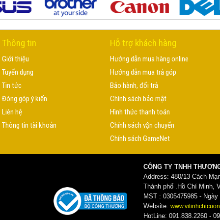
Thông tin
Hỗ trợ khách hàng
Giới thiệu
Hướng dẫn mua hàng online
Tuyển dụng
Hướng dẫn mua trả góp
Tin tức
Bảo hành, đổi trả
Đóng góp ý kiến
Chính sách bảo mật
Liên hệ
Hình thức thanh toán
Thông tin tài khoản
Chính sách vận chuyển
Chính sách GameNet
CÔNG TY TNHH THƯƠNG
Address: 480/13 Cách Mạ
Thành phố .Hồ Chí Minh, 
MST : 0305475985 - Ngày c
Website:
www.vitinhchicuon
HotLine: 091.838.2260 - 09