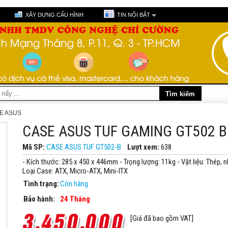
XÂY DỰNG CẤU HÌNH
TIN NỔI BẬT
E ASUS
CASE ASUS TUF GAMING GT502 
Mã SP:
CASE ASUS TUF GT502-B
Lượt xem:
638
- Kích thước: 285 x 450 x 446mm - Trọng lượng: 11kg - Vật liệu: Thép, n
Loại Case: ATX, Micro-ATX, Mini-ITX
Tình trạng:
Còn hàng
Bảo hành:
24 Tháng
[Giá đã bao gồm VAT]