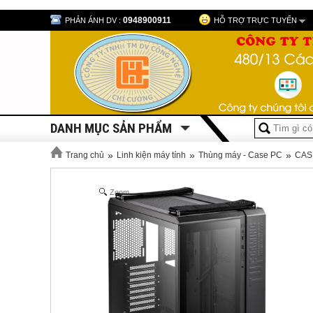
0948900911
PHẢN ÁNH DV :
HỖ TRỢ TRỰC TUYẾN
DANH MỤC SẢN PHẨM
»
»
»
Trang chủ
Linh kiện máy tính
Thùng máy - Case PC
CAS
Zoom