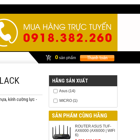
0
sản phẩm
BLACK
HÃNG SẢN XUẤT
Asus
(14)
hựa, kính cường lực -
MICRO
(1)
SẢN PHẨM CÙNG HÃNG
ROUTER ASUS TUF-
AX6000 (AX6000 | WIFI
6)