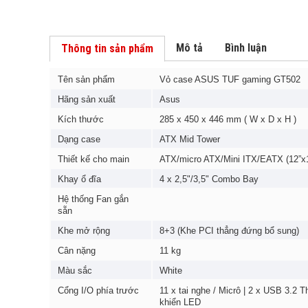
Mô tả
Bình luận
Thông tin sản phẩm
Tên sản phẩm
Vỏ case ASUS TUF gaming GT502
Hãng sản xuất
Asus
Kích thước
285 x 450 x 446 mm ( W x D x H )
Dạng case
ATX Mid Tower
Thiết kế cho main
ATX/micro ATX/Mini ITX/EATX (12”x1
Khay ổ đĩa
4 x 2,5"/3,5" Combo Bay
Hệ thống Fan gắn
sẵn
Khe mở rộng
8+3 (Khe PCI thẳng đứng bổ sung)
Cân nặng
11 kg
Màu sắc
White
Cổng I/O phía trước
11 x tai nghe / Micrô | 2 x USB 3.2 T
khiển LED