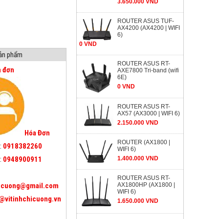
3.650.000 VND
ROUTER ASUS TUF-
AX4200 (AX4200 | WIFI
6)
0 VND
sản phẩm
ROUTER ASUS RT-
a đơn
AXE7800 Tri-band (wifi
6E)
0 VND
ROUTER ASUS RT-
AX57 (AX3000 | WIFI 6)
2.150.000 VND
Hóa Đơn
ROUTER (AX1800 |
:
0918382260
WIFI 6)
:
0948900911
1.400.000 VND
ROUTER ASUS RT-
icuong@gmail.com
AX1800HP (AX1800 |
WIFI 6)
@vitinhchicuong.vn
1.650.000 VND