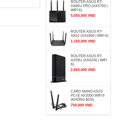
ROUTER ASUS RT-
AX86U PRO (AX5700 |
WIFI 6)
5.050.000 VND
ROUTER ASUS RT-
AX52 (AX1800 | WIFI 6)
1.150.000 VND
ROUTER ASUS RT-
AX59U (AX4200 | WIFI
6)
2.800.000 VND
CARD MẠNG ASUS
PCI-E AX3000 WIFI 6
(KHÔNG BOX)
750.000 VND