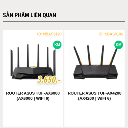
SẢN PHẨM LIÊN QUAN
ID: NBAS0196
ID: NBAS0196
KM
KM
3
3
.
.
6
6
5
5
0
0
.-
.-
ROUTER ASUS TUF-AX6000
ROUTER ASUS TUF-AX4200
(AX6000 | WIFI 6)
(AX4200 | WIFI 6)