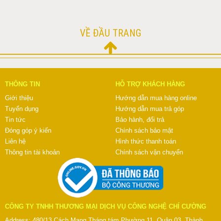
VỀ ĐẦU TRANG
THÔNG TIN
HỖ TRỢ KHÁCH HÀNG
Giới thiệu
Hướng dẫn mua hàng online
Tuyển dụng
Hướng dẫn mua trả góp
Tin tức
Bảo hành, đổi trả
Đóng góp ý kiến
Chính sách bảo mật
Liên hệ
Hình thức thanh toán
Thông tin tài khoản
Chính sách vận chuyển
CÔNG TY TNHH THƯƠNG MẠI DỊCH VỤ CÔNG NGHỆ CHÍ CƯỜNG
Address: 480/13 Cách Mạng Tháng tám Phường 11, Quận 03, Thành