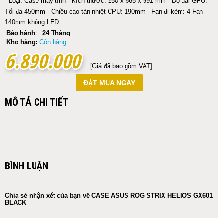
- Loại: Case máy tính - Kích thước: 250 x 565 x 591 mm - Độ dài GPU:
Tối đa 450mm - Chiều cao tản nhiệt CPU: 190mm - Fan đi kèm: 4 Fan
140mm không LED
Bảo hành:
24 Tháng
Kho hàng:
Còn hàng
6.890.000
6.890.000
[Giá đã bao gồm VAT]
ĐẶT MUA NGAY
MÔ TẢ CHI TIẾT
BÌNH LUẬN
Chia sẻ nhận xét của bạn về CASE ASUS ROG STRIX HELIOS GX601
BLACK