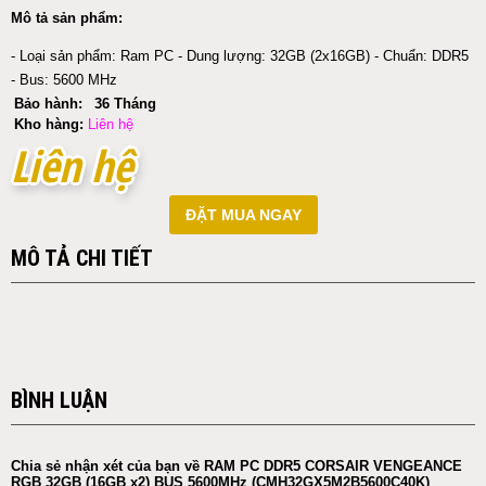
Mô tả sản phẩm:
- Loại sản phẩm: Ram PC - Dung lượng: 32GB (2x16GB) - Chuẩn: DDR5
- Bus: 5600 MHz
Bảo hành:
36 Tháng
Kho hàng:
Liên hệ
Liên hệ
Liên hệ
ĐẶT MUA NGAY
MÔ TẢ CHI TIẾT
BÌNH LUẬN
Chia sẻ nhận xét của bạn về RAM PC DDR5 CORSAIR VENGEANCE
RGB 32GB (16GB x2) BUS 5600MHz (CMH32GX5M2B5600C40K)