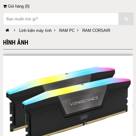
Giỏ hàng (
0
)
Linh kiện máy tính
RAM PC
RAM CORSAIR
HÌNH ẢNH