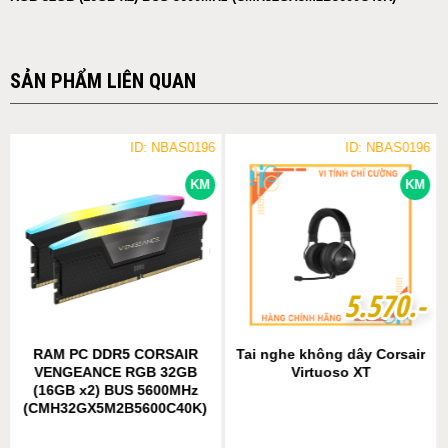
SẢN PHẨM LIÊN QUAN
ID: NBAS0196
ID: NBAS0196
KM
KM
5
5
.
.
5
5
7
7
0
0
.-
.-
RAM PC DDR5 CORSAIR
Tai nghe không dây Corsair
VENGEANCE RGB 32GB
Virtuoso XT
(16GB x2) BUS 5600MHz
(CMH32GX5M2B5600C40K)