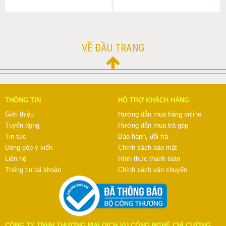
VỀ ĐẦU TRANG
THÔNG TIN
HỖ TRỢ KHÁCH HÀNG
Giới thiệu
Hướng dẫn mua hàng online
Tuyển dụng
Hướng dẫn mua trả góp
Tin tức
Bảo hành, đổi trả
Đóng góp ý kiến
Chính sách bảo mật
Liên hệ
Hình thức thanh toán
Thông tin tài khoản
Chính sách vận chuyển
CÔNG TY TNHH THƯƠNG MẠI DỊCH VỤ CÔNG NGHỆ CHÍ CƯỜNG