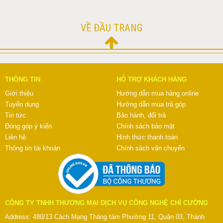
VỀ ĐẦU TRANG
THÔNG TIN
HỖ TRỢ KHÁCH HÀNG
Giới thiệu
Hướng dẫn mua hàng online
Tuyển dụng
Hướng dẫn mua trả góp
Tin tức
Bảo hành, đổi trả
Đóng góp ý kiến
Chính sách bảo mật
Liên hệ
Hình thức thanh toán
Thông tin tài khoản
Chính sách vận chuyển
CÔNG TY TNHH THƯƠNG MẠI DỊCH VỤ CÔNG NGHỆ CHÍ CƯỜNG
Address: 480/13 Cách Mạng Tháng tám Phường 11, Quận 03, Thành