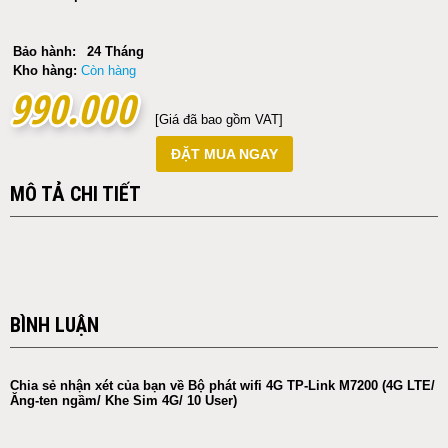
Bảo hành:
24 Tháng
Kho hàng:
Còn hàng
990.000
990.000
[Giá đã bao gồm VAT]
ĐẶT MUA NGAY
MÔ TẢ CHI TIẾT
BÌNH LUẬN
Chia sẻ nhận xét của bạn về Bộ phát wifi 4G TP-Link M7200 (4G LTE/
Ăng-ten ngầm/ Khe Sim 4G/ 10 User)