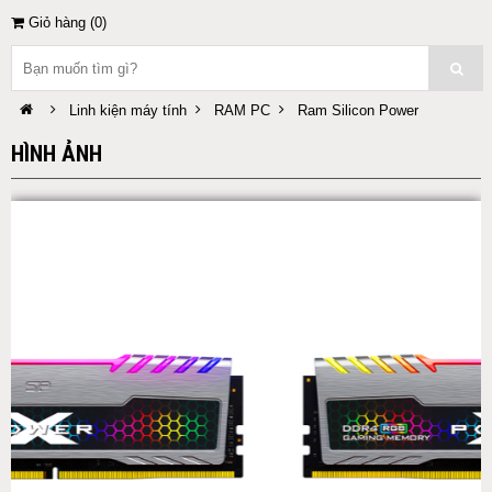
Giỏ hàng (
0
)
Linh kiện máy tính
RAM PC
Ram Silicon Power
HÌNH ẢNH