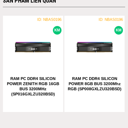
SẢN PHẨM LIÊN QUAN
ID: NBAS0196
ID: NBAS0196
KM
KM
RAM PC DDR4 SILICON
RAM PC DDR4 SILICON
POWER ZENITH RGB 16GB
POWER 8GB BUS 3200Mhz
BUS 3200MHz
RGB (SP008GXLZU320BSD)
(SP016GXLZU320BSD)