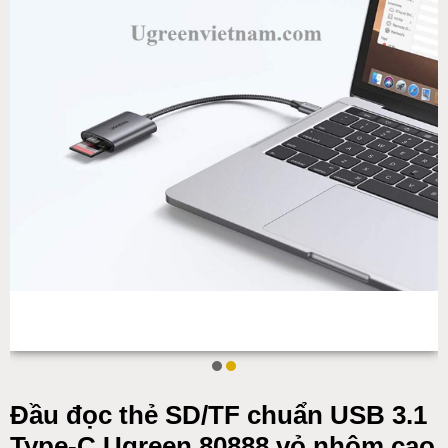
Đầu đọc thẻ SD/TF chuẩn USB 3.1
Type-C Ugreen 80888 vỏ nhôm cao