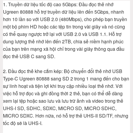
1. Truyền dữ liệu tốc độ cao 5Gbps: Đầu đọc thẻ nhớ
Ugreen 80888 hỗ trợ truyền dữ liệu lên đến 5Gbps, nhanh
hơn 10 lần so với USB 2.0 (480Mbps), cho phép bạn truyền
một bộ phim HD hoặc các tệp tin trong vài giây và nó cũng
có thể quay ngược trở lại với USB 2.0 và USB 1.1. Hỗ trợ
dung lượng thẻ nhớ lên đến 2TB, chia sẻ niềm hạnh phúc
của bạn trên mạng xã hội chỉ trong vài giây thông qua đầu
đọc thẻ USB C sang SD.
2. Đầu đọc thẻ khe cắm kép: Bộ chuyển đổi thẻ nhớ USB
Type-C Ugreen 80888 sang SD 2 trong 1 mang đến cho bạn
sự linh hoạt và tiện lợi khi truy cập nhiều loại thẻ nhớ. Với
việc hỗ trợ đọc và ghi đồng thời 2 thẻ, bạn có thể dễ dàng
xem lại tệp hoặc sao lưu và lưu trữ ảnh và video trong thẻ
UHS-I SD, SDHC, SDXC, MICRO SD, MICRO SDHC,
MICRO SDXC. Hơn nữa, nó hỗ trợ thẻ UHS-II SD/TF, nhưng
tốc độ sẽ là UHS-I.