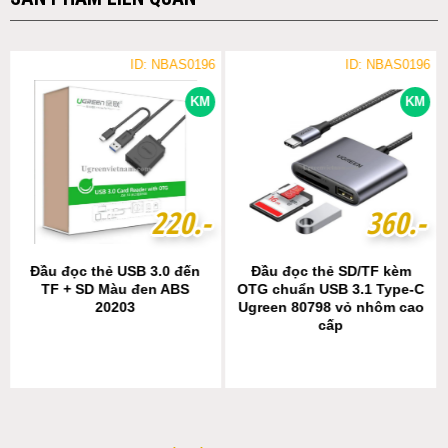
ID: NBAS0196
ID: NBAS0196
KM
KM
2
2
2
2
0
0
.-
.-
3
3
6
6
0
0
.-
.-
Đầu đọc thẻ USB 3.0 đến
Đầu đọc thẻ SD/TF kèm
TF + SD Màu đen ABS
OTG chuẩn USB 3.1 Type-C
20203
Ugreen 80798 vỏ nhôm cao
cấp