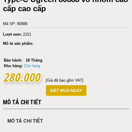
cấp cao cấp
Mã SP: 80888
Lượt xem:
2151
Mô tả sản phẩm:
Bảo hành:
18 Tháng
Kho hàng:
Còn hàng
280.000
280.000
[Giá đã bao gồm VAT]
ĐẶT MUA NGAY
MÔ TẢ CHI TIẾT
MÔ TẢ CHI TIẾT