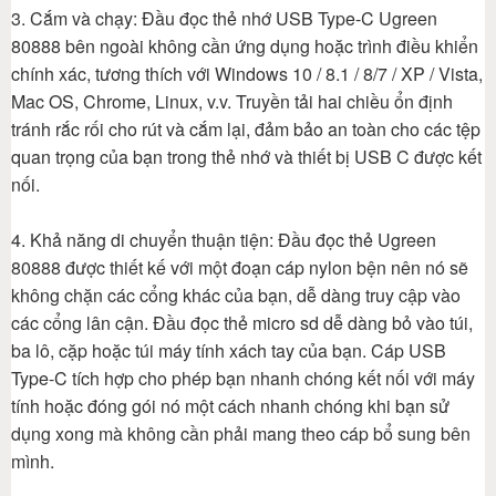
3. Cắm và chạy: Đầu đọc thẻ nhớ USB Type-C Ugreen
80888 bên ngoài không cần ứng dụng hoặc trình điều khiển
chính xác, tương thích với Windows 10 / 8.1 / 8/7 / XP / Vista,
Mac OS, Chrome, Linux, v.v. Truyền tải hai chiều ổn định
tránh rắc rối cho rút và cắm lại, đảm bảo an toàn cho các tệp
quan trọng của bạn trong thẻ nhớ và thiết bị USB C được kết
nối.
4. Khả năng di chuyển thuận tiện: Đầu đọc thẻ Ugreen
80888 được thiết kế với một đoạn cáp nylon bện nên nó sẽ
không chặn các cổng khác của bạn, dễ dàng truy cập vào
các cổng lân cận. Đầu đọc thẻ micro sd dễ dàng bỏ vào túi,
ba lô, cặp hoặc túi máy tính xách tay của bạn. Cáp USB
Type-C tích hợp cho phép bạn nhanh chóng kết nối với máy
tính hoặc đóng gói nó một cách nhanh chóng khi bạn sử
dụng xong mà không cần phải mang theo cáp bổ sung bên
mình.