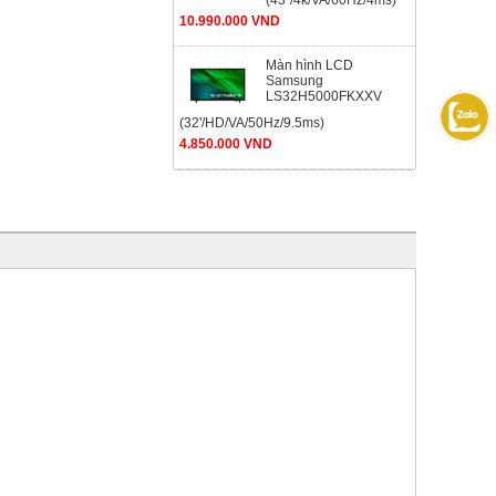
(43"/4k/VA/60Hz/4ms)
10.990.000 VND
Màn hình LCD
Samsung
LS32H5000FKXXV
(32'/HD/VA/50Hz/9.5ms)
4.850.000 VND