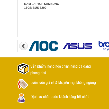
RAM LAPTOP SAMSUNG
16GB BUS 3200
Sản phẩm, hàng hóa chính hãng đa dạng
phong phú
Luôn luôn giá rẻ & khuyến mại không ngừng.
Dịch vụ chăm sóc khách hàng tốt nhất.