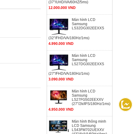
(37"/UHD/VA/60HZ/5ms)
12.000.000 VND
Màn hình LCD
Samsung
LS32DG302EEXXS
(32"/FHD/VA/180Hz/1ms)
4.990.000 VND
Màn hình LCD
Samsung
LS27DG302EEXXS
(27"/FHD/VA/180Hz/1ms)
3.090.000 VND
Màn hình LCD
Samsung
LS27FG502EEXXV
(27"/2k/IPS/180Hz/1ms)
4.950.000 VND
Màn hình thông minh
LCD Samsung
LS43FM702UEXXV