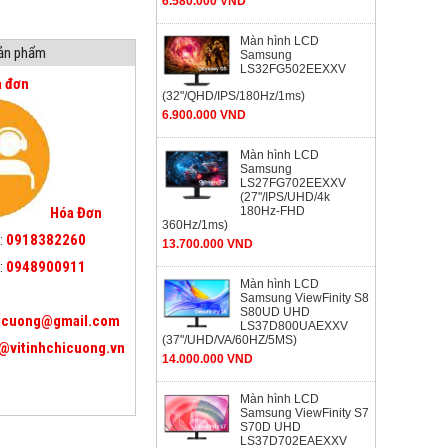
6.580.000 VND
Màn hình LCD
sản phẩm
Samsung
LS32FG502EEXXV
a đơn
(32"/QHD/IPS/180Hz/1ms)
6.900.000 VND
Màn hình LCD
Samsung
LS27FG702EEXXV
(27"/IPS/UHD/4k
180Hz-FHD
Hóa Đơn
360Hz/1ms)
:
0918382260
13.700.000 VND
:
0948900911
Màn hình LCD
Samsung ViewFinity S8
S80UD UHD
icuong@gmail.com
LS37D800UAEXXV
(37"/UHD/VA/60HZ/5MS)
@vitinhchicuong.vn
14.000.000 VND
Màn hình LCD
Samsung ViewFinity S7
S70D UHD
LS37D702EAEXXV