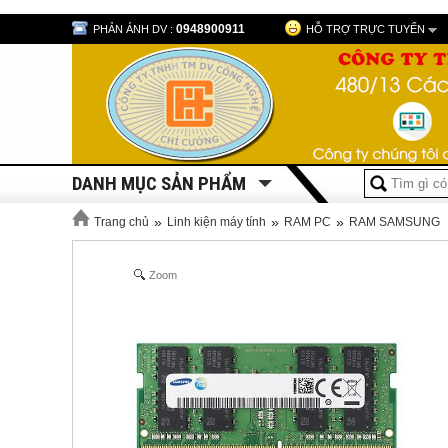
0948900911
PHẢN ÁNH DV :
HỖ TRỢ TRỰC TUYẾN
DANH MỤC SẢN PHẨM
»
»
»
Trang chủ
Linh kiện máy tính
RAM PC
RAM SAMSUNG
Zoom