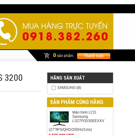
0
sản phẩm
S 3200
HÃNG SẢN XUẤT
SAMSUNG
(8)
SẢN PHẨM CÙNG HÃNG
Màn hình LCD
Samsung
LS27FG530EEXXV
(27"/IPS/QHD/200Hz/1ms)