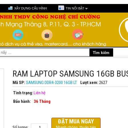
XÂY DỰNG CẤU HÌNH
TIN NỔI BẬT
RAM LAPTOP SAMSUNG 16GB BU
Mã SP:
SAMSUNG DDR4-3200 16GB LT
Lượt xem:
2627
Tình trạng:
Liên hệ
Bảo hành:
36 Tháng
ĐẶT MUA NGAY
Số lượng:
Nhanh chóng, thuận tiện