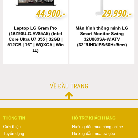
4
4
4
4
.
.
9
9
0
0
0
0
.-
.-
2
2
9
9
.
.
9
9
9
9
0
0
.-
.-
Laptop LG Gram Pro
Màn hình thông minh LG
(16Z90U-G.AV85A5) (Intel
Smart Monitor Swing
Core Ultra U7 355 | 32GB |
32U889SA-W.ATV
512GB | 16" | WQXGA | Win
(32"/UHD/IPS/60Hz/5ms)
11)
VỀ ĐẦU TRANG
THÔNG TIN
HỖ TRỢ KHÁCH HÀNG
Giới thiệu
Hướng dẫn mua hàng online
Tuyển dụng
Hướng dẫn mua trả góp