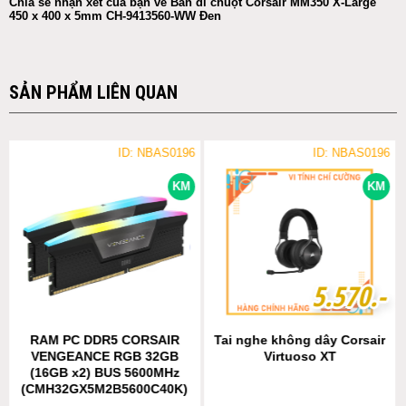
Chia sẻ nhận xét của bạn về Bàn di chuột Corsair MM350 X-Large
450 x 400 x 5mm CH-9413560-WW Đen
SẢN PHẨM LIÊN QUAN
ID: NBAS0196
ID: NBAS0196
KM
KM
5
5
.
.
5
5
7
7
0
0
.-
.-
RAM PC DDR5 CORSAIR
Tai nghe không dây Corsair
VENGEANCE RGB 32GB
Virtuoso XT
(16GB x2) BUS 5600MHz
(CMH32GX5M2B5600C40K)