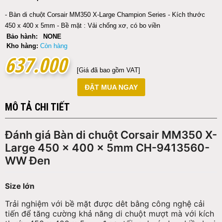
- Bàn di chuột Corsair MM350 X-Large Champion Series - Kích thước
450 x 400 x 5mm - Bề mặt : Vải chống xơ, có bo viền
Bảo hành:
NONE
Kho hàng:
Còn hàng
637.000
637.000
[Giá đã bao gồm VAT]
ĐẶT MUA NGAY
MÔ TẢ CHI TIẾT
Đánh giá Bàn di chuột Corsair MM350 X-
Large 450 x 400 x 5mm CH-9413560-
WW Đen
Size lớn
Trải nghiệm với bề mặt được dêt bằng công nghệ cải
tiến để tăng cường khả năng di chuột mượt mà với kích