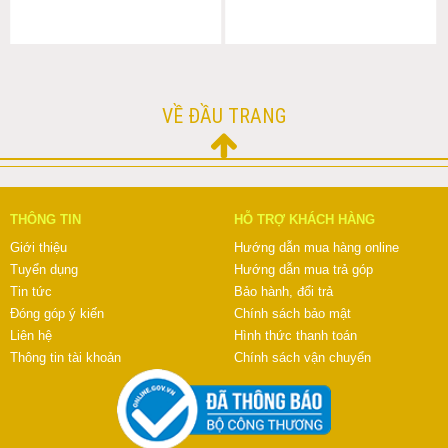
VỀ ĐẦU TRANG
THÔNG TIN
HỖ TRỢ KHÁCH HÀNG
Giới thiệu
Hướng dẫn mua hàng online
Tuyển dụng
Hướng dẫn mua trả góp
Tin tức
Bảo hành, đổi trả
Đóng góp ý kiến
Chính sách bảo mật
Liên hệ
Hình thức thanh toán
Thông tin tài khoản
Chính sách vận chuyển