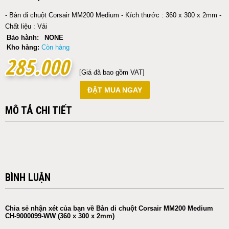
- Bàn di chuột Corsair MM200 Medium - Kích thước : 360 x 300 x 2mm -
Chất liệu : Vải
Bảo hành:
NONE
Kho hàng:
Còn hàng
285.000
285.000
[Giá đã bao gồm VAT]
ĐẶT MUA NGAY
MÔ TẢ CHI TIẾT
BÌNH LUẬN
Chia sẻ nhận xét của bạn về Bàn di chuột Corsair MM200 Medium
CH-9000099-WW (360 x 300 x 2mm)