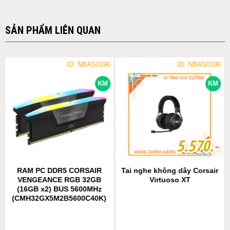
SẢN PHẨM LIÊN QUAN
ID: NBAS0196
ID: NBAS0196
KM
KM
5
5
.
.
5
5
7
7
0
0
.-
.-
RAM PC DDR5 CORSAIR
Tai nghe không dây Corsair
VENGEANCE RGB 32GB
Virtuoso XT
(16GB x2) BUS 5600MHz
(CMH32GX5M2B5600C40K)