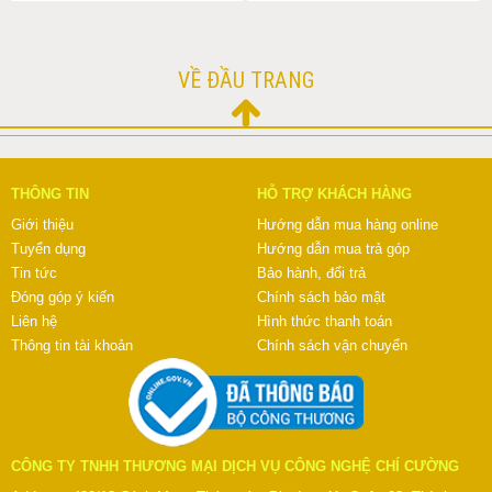
VỀ ĐẦU TRANG
THÔNG TIN
HỖ TRỢ KHÁCH HÀNG
Giới thiệu
Hướng dẫn mua hàng online
Tuyển dụng
Hướng dẫn mua trả góp
Tin tức
Bảo hành, đổi trả
Đóng góp ý kiến
Chính sách bảo mật
Liên hệ
Hình thức thanh toán
Thông tin tài khoản
Chính sách vận chuyển
CÔNG TY TNHH THƯƠNG MẠI DỊCH VỤ CÔNG NGHỆ CHÍ CƯỜNG