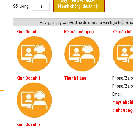
ĐẶT MUA NGAY
Số lượng:
Nhanh chóng, thuận tiện
Hãy gọi ngay vào Hotline để được tư vấn trực tiếp về 
Kinh Doanh
Kế toán công nợ
Kế toán hó
Kinh Doanh 1
Thanh Hằng
Phone/Zalo
Phone/Zalo
Email:
maytinhch
dinhcuong
Kinh Doanh 2