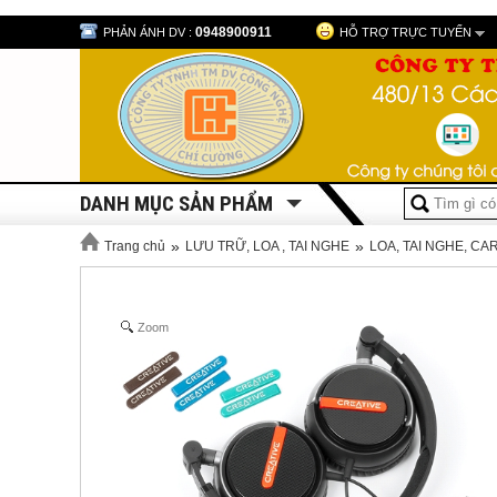
0948900911
PHẢN ÁNH DV :
HỖ TRỢ TRỰC TUYẾN
DANH MỤC SẢN PHẨM
»
»
Trang chủ
LƯU TRỮ, LOA , TAI NGHE
LOA, TAI NGHE, C
Zoom