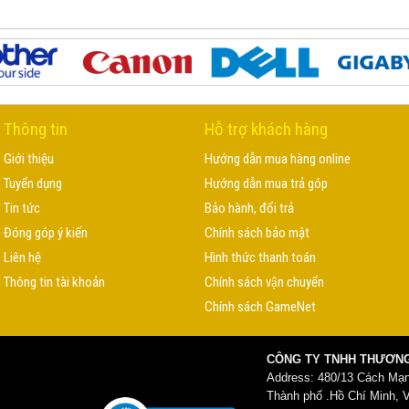
Thông tin
Hỗ trợ khách hàng
Giới thiệu
Hướng dẫn mua hàng online
Tuyển dụng
Hướng dẫn mua trả góp
Tin tức
Bảo hành, đổi trả
Đóng góp ý kiến
Chính sách bảo mật
Liên hệ
Hình thức thanh toán
Thông tin tài khoản
Chính sách vận chuyển
Chính sách GameNet
CÔNG TY TNHH THƯƠNG
Address: 480/13 Cách Mạ
Thành phố .Hồ Chí Minh, 