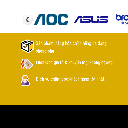
Sản phẩm, hàng hóa chính hãng đa dạng
phong phú
Luôn luôn giá rẻ & khuyến mại không ngừng.
Dịch vụ chăm sóc khách hàng tốt nhất.