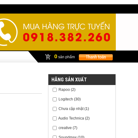
0
sản phẩm
HÃNG SẢN XUẤT
Rapoo
(2)
Logitech
(30)
Chưa cập nhật
(1)
Audio Technica
(2)
creative
(7)
Soundmax
(10)