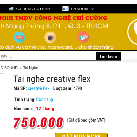
XÂY DỰNG CẤU HÌNH
TIN NỔI BẬT
»
ARD SOUND
Tai Nghe
Tai nghe creative flex
Mã SP:
creative flex
Lượt xem:
4790
Tình trạng:
Còn hàng
Bảo hành:
12 Tháng
[Giá đã bao gồm VAT]