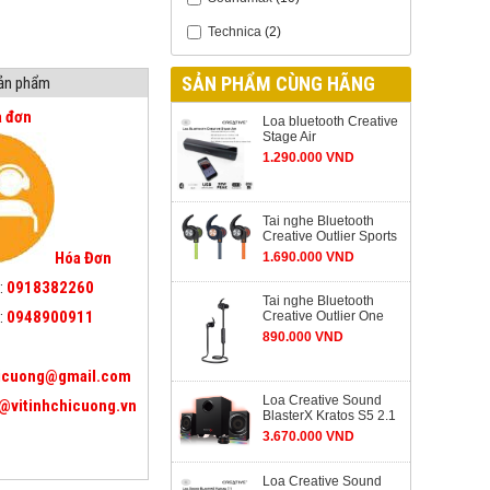
Technica
(2)
SẢN PHẨM CÙNG HÃNG
sản phẩm
a đơn
Loa bluetooth Creative
Stage Air
1.290.000 VND
Tai nghe Bluetooth
Creative Outlier Sports
Hóa Đơn
1.690.000 VND
:
0918382260
Tai nghe Bluetooth
:
0948900911
Creative Outlier One
890.000 VND
icuong@gmail.com
Loa Creative Sound
@vitinhchicuong.vn
BlasterX Kratos S5 2.1
3.670.000 VND
Loa Creative Sound