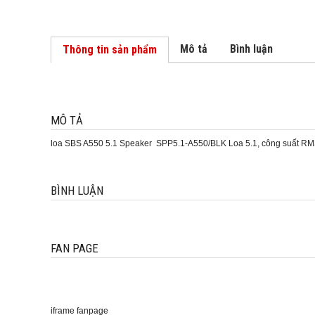
Mô tả
Bình luận
Thông tin sản phẩm
MÔ TẢ
loa SBS A550 5.1 Speaker SPP5.1-A550/BLK Loa 5.1, công suất RM
BÌNH LUẬN
FAN PAGE
iframe fanpage