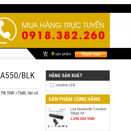
0
sản phẩm
1-A550/BLK
HÃNG SẢN XUẤT
creative
(14)
37W, SNR >75dB, tần số
SẢN PHẨM CÙNG HÃNG
Loa bluetooth Creative
Stage Air
1.290.000 VND