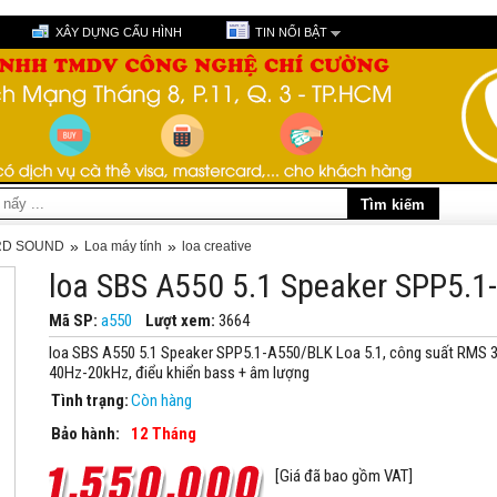
XÂY DỰNG CẤU HÌNH
TIN NỔI BẬT
»
»
ARD SOUND
Loa máy tính
loa creative
loa SBS A550 5.1 Speaker SPP5.
Mã SP:
a550
Lượt xem:
3664
loa SBS A550 5.1 Speaker SPP5.1-A550/BLK Loa 5.1, công suất RMS 
40Hz-20kHz, điểu khiển bass + âm lượng
Tình trạng:
Còn hàng
Bảo hành:
12 Tháng
[Giá đã bao gồm VAT]