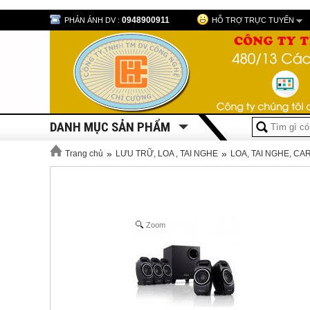
0948900911
PHẢN ÁNH DV :
HỖ TRỢ TRỰC TUYẾN
DANH MỤC SẢN PHẨM
»
»
Trang chủ
LƯU TRỮ, LOA , TAI NGHE
LOA, TAI NGHE, C
Zoom