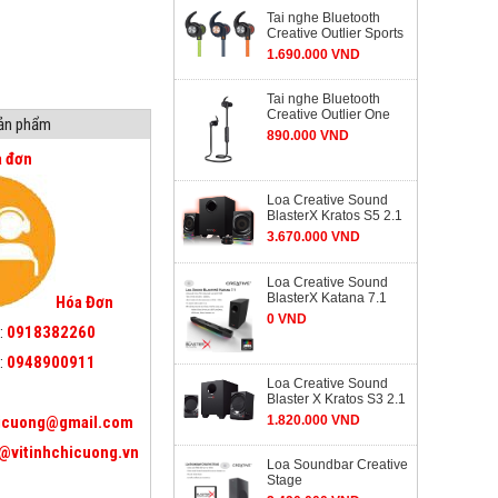
Tai nghe Bluetooth
Creative Outlier Sports
1.690.000 VND
Tai nghe Bluetooth
Creative Outlier One
sản phẩm
890.000 VND
a đơn
Loa Creative Sound
BlasterX Kratos S5 2.1
3.670.000 VND
Loa Creative Sound
BlasterX Katana 7.1
Hóa Đơn
0 VND
:
0918382260
:
0948900911
Loa Creative Sound
Blaster X Kratos S3 2.1
icuong@gmail.com
1.820.000 VND
@vitinhchicuong.vn
Loa Soundbar Creative
Stage