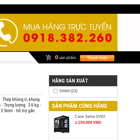
0
sản phẩm
HÃNG SẢN XUẤT
SAMA
(23)
: Thép không rỉ, khung
- Trọng lượng : 3.6 kg -
SẢN PHẨM CÙNG HÃNG
K 3.5mm - hỗ trợ gắn
Case Sama SV02
1.150.000 VND