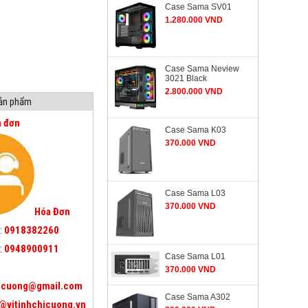
Case Sama SV01
1.280.000 VND
Case Sama Neview
3021 Black
2.800.000 VND
sản phẩm
a đơn
Case Sama K03
370.000 VND
Case Sama L03
370.000 VND
Hóa Đơn
:
0918382260
:
0948900911
Case Sama L01
370.000 VND
icuong@gmail.com
Case Sama A302
@vitinhchicuong.vn