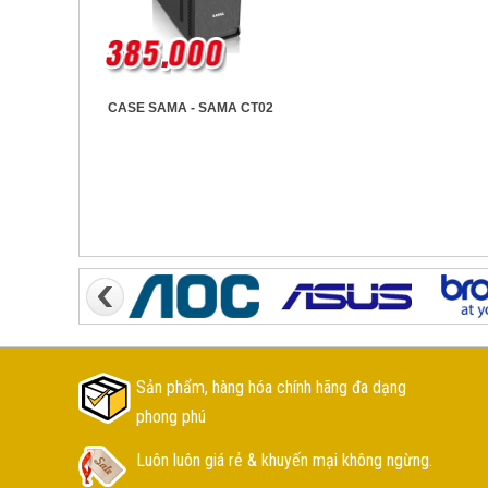
CASE SAMA - SAMA CT02
Sản phẩm, hàng hóa chính hãng đa dạng
phong phú
Luôn luôn giá rẻ & khuyến mại không ngừng.