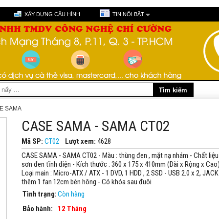
XÂY DỰNG CẤU HÌNH
TIN NỔI BẬT
E SAMA
CASE SAMA - SAMA CT02
Mã SP:
CT02
Lượt xem:
4628
CASE SAMA - SAMA CT02 - Màu : thùng đen , mặt nạ nhám - Chất liệu 
sơn đen tĩnh điện - Kích thước : 360 x 175 x 410mm (Dài x Rộng x Cao) 
Loại main : Micro-ATX / ATX - 1 DVD, 1 HDD , 2 SSD - USB 2.0 x 2, JAC
thêm 1 fan 12cm bên hông - Có khóa sau đuôi
Tình trạng:
Còn hàng
Bảo hành:
12 Tháng