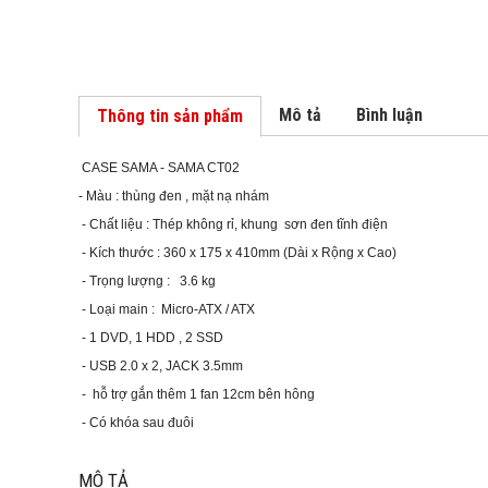
Mô tả
Bình luận
Thông tin sản phẩm
CASE SAMA - SAMA CT02
- Màu : thùng đen , mặt nạ nhám
- Chất liệu : Thép không rỉ, khung sơn đen tĩnh điện
- Kích thước : 360 x 175 x 410mm (Dài x Rộng x Cao)
- Trọng lượng : 3.6 kg
- Loại main : Micro-ATX / ATX
- 1 DVD, 1 HDD , 2 SSD
- USB 2.0 x 2, JACK 3.5mm
- hỗ trợ gắn thêm 1 fan 12cm bên hông
- Có khóa sau đuôi
MÔ TẢ