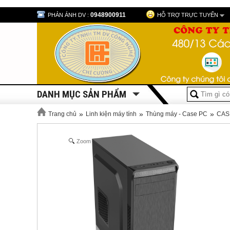
0948900911
PHẢN ÁNH DV :
HỖ TRỢ TRỰC TUYẾN
DANH MỤC SẢN PHẨM
»
»
»
Trang chủ
Linh kiện máy tính
Thùng máy - Case PC
CAS
Zoom