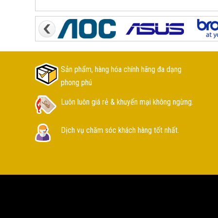
Sản phẩm, hàng hóa chính hãng đa dạng
phong phú
Luôn luôn giá rẻ & khuyến mại không ngừng.
Dịch vụ chăm sóc khách hàng tốt nhất.