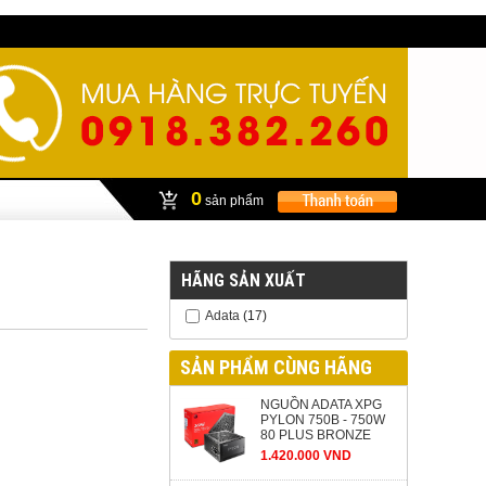
0
sản phẩm
HÃNG SẢN XUẤT
Adata
(17)
SẢN PHẨM CÙNG HÃNG
NGUỒN ADATA XPG
PYLON 750B - 750W
80 PLUS BRONZE
1.420.000 VND