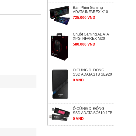
Bàn Phím Gaming
ADATA INFAREX K10
725.000 VND
Chuột Gaming ADATA
XPG INFAREX M20
580.000 VND
Ổ CỨNG DI ĐỘNG
SSD ADATA 2TB SE920
0 VND
Ổ CỨNG DI ĐỘNG
SSD ADATA SC610 1TB
0 VND