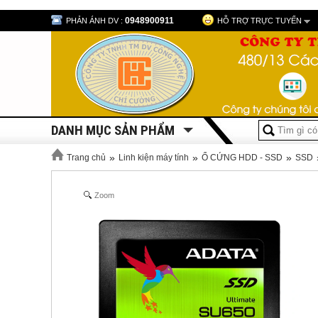
0948900911
PHẢN ÁNH DV :
HỖ TRỢ TRỰC TUYẾN
DANH MỤC SẢN PHẨM
»
»
»
Trang chủ
Linh kiện máy tính
Ổ CỨNG HDD - SSD
SSD
Zoom