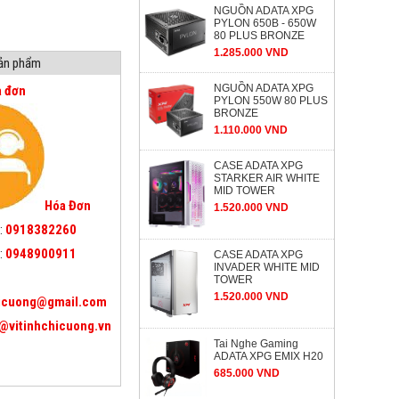
NGUỒN ADATA XPG
PYLON 650B - 650W
80 PLUS BRONZE
1.285.000 VND
sản phẩm
NGUỒN ADATA XPG
a đơn
PYLON 550W 80 PLUS
BRONZE
1.110.000 VND
CASE ADATA XPG
STARKER AIR WHITE
MID TOWER
Hóa Đơn
1.520.000 VND
:
0918382260
:
0948900911
CASE ADATA XPG
INVADER WHITE MID
TOWER
1.520.000 VND
icuong@gmail.com
@vitinhchicuong.vn
Tai Nghe Gaming
ADATA XPG EMIX H20
685.000 VND