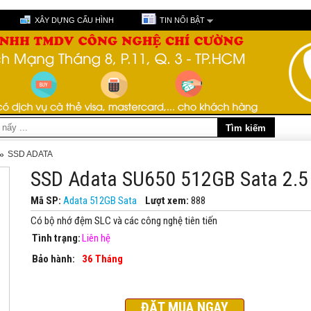
XÂY DỰNG CẤU HÌNH
TIN NỔI BẬT
»
SSD ADATA
SSD Adata SU650 512GB Sata 2.5
Mã SP:
Adata 512GB Sata
Lượt xem:
888
Có bộ nhớ đệm SLC và các công nghệ tiên tiến
Tình trạng:
Liên hệ
Bảo hành:
36 Tháng
ĐẶT MUA NGAY