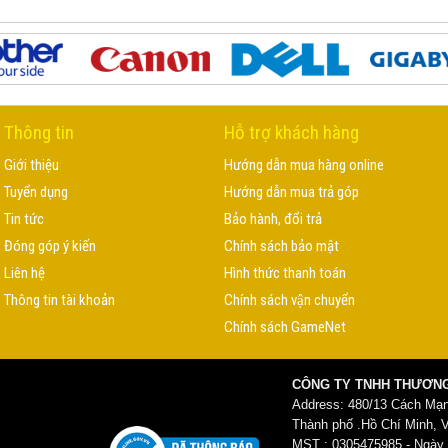
Thông tin
Hỗ trợ khách hàng
Giới thiệu
Hướng dẫn mua hàng online
Tuyển dụng
Hướng dẫn mua trả góp
Tin tức
Bảo hành, đổi trả
Đóng góp ý kiến
Chính sách bảo mật
Liên hệ
Hình thức thanh toán
Thông tin tài khoản
Chính sách vận chuyển
Chính sách GameNet
CÔNG TY TNHH THƯƠNG
Address: 480/13 Cách Mạ
Thành phố .Hồ Chí Minh, 
MST : 0305475985 - Ngày c