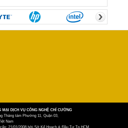
 MẠI DỊCH VỤ CÔNG NGHỆ CHÍ CƯỜNG
ng Tháng tám Phường 11, Quận 03,
Việt Nam
ấp: 21/01/2008 bởi Sở Kế Hoạch & Đầu Tư Tp.HCM