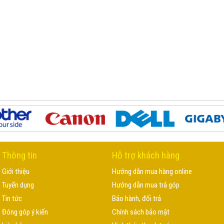
Thông tin
Hỗ trợ khách hàng
Giới thiệu
Hướng dẫn mua hàng online
Tuyển dụng
Hướng dẫn mua trả góp
Tin tức
Bảo hành, đổi trả
Đóng góp ý kiến
Chính sách bảo mật