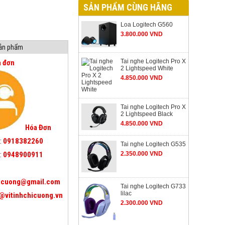
SẢN PHẨM CÙNG HÃNG
Loa Logitech G560
3.800.000 VND
sản phẩm
Tai nghe Logitech Pro X
a đơn
2 Lightspeed White
4.850.000 VND
Tai nghe Logitech Pro X
2 Lightspeed Black
4.850.000 VND
Hóa Đơn
:
0918382260
Tai nghe Logitech G535
:
0948900911
2.350.000 VND
icuong@gmail.com
Tai nghe Logitech G733
lilac
@vitinhchicuong.vn
2.300.000 VND