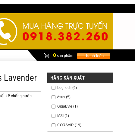
0
sản phẩm
s Lavender
HÃNG SẢN XUẤT
Logitech
(6)
thiết kế chống nước
Asus
(5)
GigaByte
(1)
MSI
(1)
CORSAIR
(19)