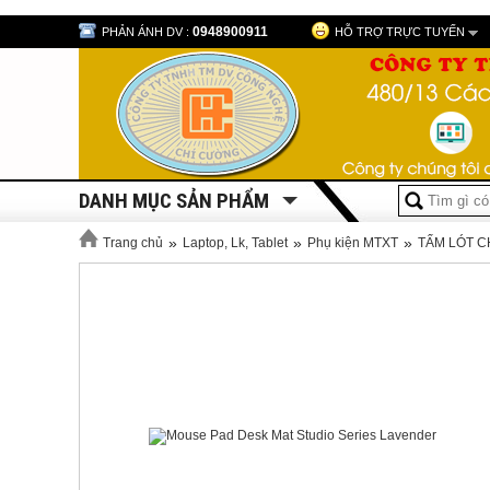
0948900911
PHẢN ÁNH DV :
HỖ TRỢ TRỰC TUYẾN
DANH MỤC SẢN PHẨM
»
»
»
Trang chủ
Laptop, Lk, Tablet
Phụ kiện MTXT
TẤM LÓT C