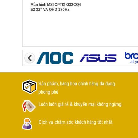
Màn hình MSI OPTIX G32CQ4
E2 32″ VA QHD 170Hz
Sản phẩm, hàng hóa chính hãng đa dạng
phong phú
Luôn luôn giá rẻ & khuyến mại không ngừng.
Dịch vụ chăm sóc khách hàng tốt nhất.