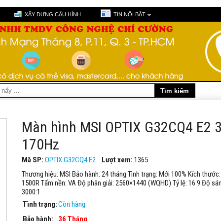
XÂY DỰNG CẤU HÌNH
TIN NỔI BẬT
Màn hình MSI OPTIX G32CQ4 E2 
170Hz
Mã SP:
OPTIX G32CQ4 E2
Lượt xem:
1365
Thương hiệu: MSI Bảo hành: 24 tháng Tình trạng: Mới 100% Kích thước:
1500R Tấm nền: VA Độ phân giải: 2560×1440 (WQHD) Tỷ lệ: 16:9 Độ sá
3000:1
Tình trạng:
Còn hàng
Bảo hành:
36 Tháng