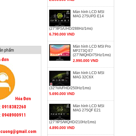
Màn hình LCD MSI
MAG 275UPD E14
(27"/IPS/UHD/288Hz/1ms)
6.790.000 VND
Màn hình LCD MSI Pro
sản phẩm
MP273Q E7
(27"/WQHD/75Hz/1ms)
a đơn
2.990.000 VND
Màn hình LCD MSI
MAG 32C6X
(32"/VA/FHD/250Hz/1ms)
5.690.000 VND
Hóa Đơn
Màn hình LCD MSI
:
0918382260
MAG 275QF E21
:
0948900911
(27"/IPS/WQHD/210Hz/1ms)
4.890.000 VND
icuong@gmail.com