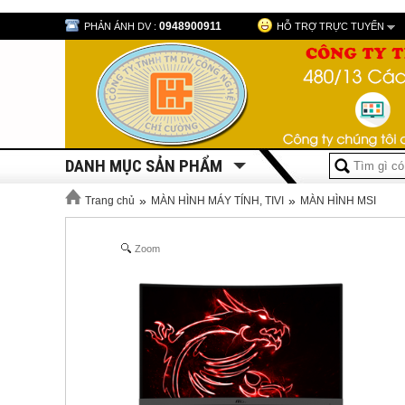
0948900911
PHẢN ÁNH DV :
HỖ TRỢ TRỰC TUYẾN
DANH MỤC SẢN PHẨM
»
»
Trang chủ
MÀN HÌNH MÁY TÍNH, TIVI
MÀN HÌNH MSI
Zoom