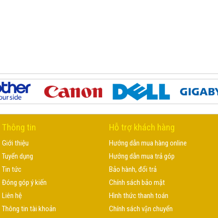
Thông tin
Hỗ trợ khách hàng
Giới thiệu
Hướng dẫn mua hàng online
Tuyển dụng
Hướng dẫn mua trả góp
Tin tức
Bảo hành, đổi trả
Đóng góp ý kiến
Chính sách bảo mật
Liên hệ
Hình thức thanh toán
Thông tin tài khoản
Chính sách vận chuyển