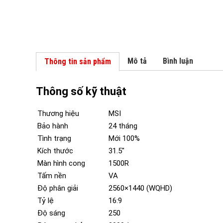
Mô tả
Bình luận
Thông tin sản phẩm
Thông số kỹ thuật
Thương hiệu
MSI
Bảo hành
24 tháng
Tình trạng
Mới 100%
Kích thước
31.5″
Màn hình cong
1500R
Tấm nền
VA
Độ phân giải
2560×1440 (WQHD)
Tỷ lệ
16:9
Độ sáng
250