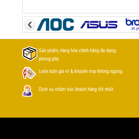
Sản phẩm, hàng hóa chính hãng đa dạng
phong phú
Luôn luôn giá rẻ & khuyến mại không ngừng.
Dịch vụ chăm sóc khách hàng tốt nhất.