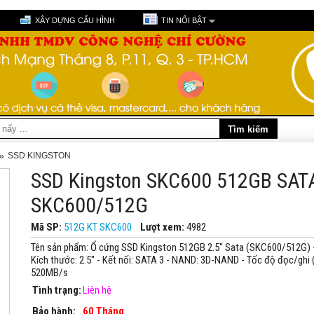
XÂY DỰNG CẤU HÌNH
TIN NỔI BẬT
»
SSD KINGSTON
SSD Kingston SKC600 512GB SATA
SKC600/512G
Mã SP:
512G KT SKC600
Lượt xem:
4982
Tên sản phẩm: Ổ cứng SSD Kingston 512GB 2.5" Sata (SKC600/512G) -
Kích thước: 2.5" - Kết nối: SATA 3 - NAND: 3D-NAND - Tốc độ đọc/ghi 
520MB/s
Tình trạng:
Liên hệ
Bảo hành:
60 Tháng