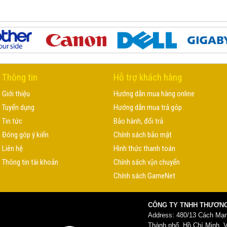
Thông tin
Hỗ trợ khách hàng
Giới thiệu
Hướng dẫn mua hàng online
Tuyển dụng
Hướng dẫn mua trả góp
Tin tức
Bảo hành, đổi trả
Đóng góp ý kiến
Chính sách bảo mật
Liên hệ
Hình thức thanh toán
Thông tin tài khoản
Chính sách vận chuyển
Chính sách GameNet
CÔNG TY TNHH THƯƠNG
Address: 480/13 Cách Mạ
Thành phố .Hồ Chí Minh, 