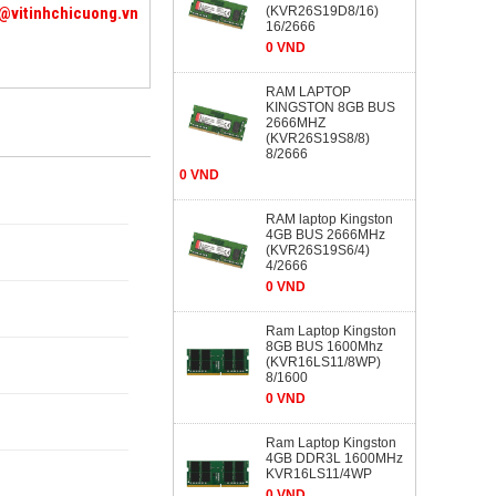
@vitinhchicuong.vn
(KVR26S19D8/16)
16/2666
0 VND
RAM LAPTOP
KINGSTON 8GB BUS
2666MHZ
(KVR26S19S8/8)
8/2666
0 VND
RAM laptop Kingston
4GB BUS 2666MHz
(KVR26S19S6/4)
4/2666
0 VND
Ram Laptop Kingston
8GB BUS 1600Mhz
(KVR16LS11/8WP)
8/1600
0 VND
Ram Laptop Kingston
4GB DDR3L 1600MHz
KVR16LS11/4WP
0 VND