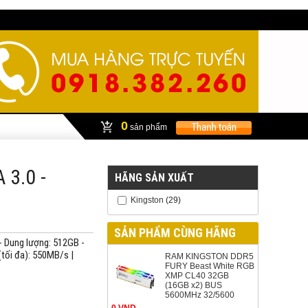
0
sản phẩm
 3.0 -
HÃNG SẢN XUẤT
Kingston
(29)
SẢN PHẨM CÙNG HÃNG
 Dung lượng: 512GB -
(tối đa): 550MB/s |
RAM KINGSTON DDR5
FURY Beast White RGB
XMP CL40 32GB
(16GB x2) BUS
5600MHz 32/5600