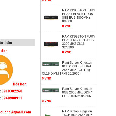
0 VND
RAM KINGSTON FURY
BEAST BLACK DDR5
8GB BUS 4800MHz
8/4800
0 VND
RAM KINGSTON FURY
BEAST RGB 32G BUS
sản phẩm
3200MHZ CL16
32/3200
a đơn
0 VND
Ram Server Kingston
8GB (1x 8GB) DDR4
2666MHz ECC Reg
CL19 DIMM 1Rx8 16/2666
0 VND
Hóa Đơn
Ram Server Kingston
:
0918382260
8GB 2666MHz DDR4
ECC UDIMM 8/2666
:
0948900911
0 VND
RAM laptop Kingston
icuong@gmail.com
16GB BUS 2666MHz