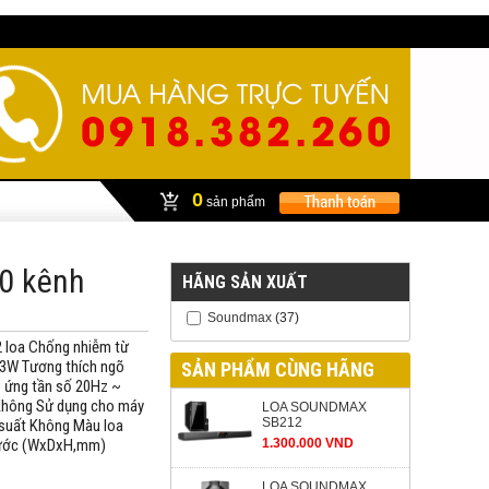
0
sản phẩm
0 kênh
HÃNG SẢN XUẤT
Soundmax
(37)
2 loa Chống nhiễm từ
x3W Tương thích ngõ
SẢN PHẨM CÙNG HÃNG
p ứng tần số 20Hz ~
Không Sử dụng cho máy
LOA SOUNDMAX
SB212
 suất Không Màu loa
thước (WxDxH,mm)
1.300.000 VND
LOA SOUNDMAX