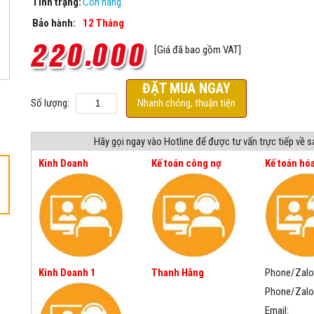
Tình trạng:
Còn hàng
Bảo hành:
12 Tháng
[Giá đã bao gồm VAT]
ĐẶT MUA NGAY
Số lượng:
Nhanh chóng, thuận tiện
Hãy gọi ngay vào Hotline để được tư vấn trực tiếp về 
Kinh Doanh
Kế toán công nợ
Kế toán hó
Kinh Doanh 1
Thanh Hằng
Phone/Zalo
Phone/Zalo
Email: