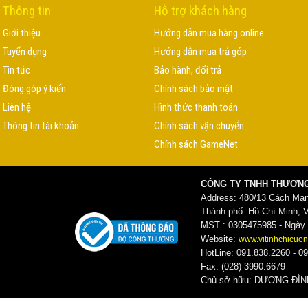
Thông tin
Hỗ trợ khách hàng
Giới thiệu
Hướng dẫn mua hàng online
Tuyển dụng
Hướng dẫn mua trả góp
Tin tức
Bảo hành, đổi trả
Đóng góp ý kiến
Chính sách bảo mật
Liên hệ
Hình thức thanh toán
Thông tin tài khoản
Chính sách vận chuyển
Chính sách GameNet
CÔNG TY TNHH THƯƠNG
Address: 480/13 Cách Mạ
Thành phố .Hồ Chí Minh, 
MST : 0305475985 - Ngày c
Website:
www.vitinhchicuon
HotLine: 091.838.2260 - 09
Fax: (028) 3990.6679
Chủ sở hữu: DƯƠNG ĐI