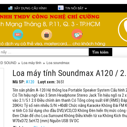
XÂY DỰNG CẤU HÌNH
TIN NỔI BẬT
»
»
ARD SOUND
Loa máy tính
Loa soundmax
Loa máy tính Soundmax A120 / 2.
Mã SP:
A120
Lượt xem:
3651
Tên sản phẩm A-120 Hệ thống loa Portable Speaker System Cấu hình 
Có Tín hiệu ngõ vào 3.5mm Headphone Stereo Jack Tín hiệu ngõ ra 2 
vào 2.1/5.1 2.0 Điều chỉnh âm thanh Có Tổng công suất 6W (RMS) Đá
20KHz Tỷ số nén nhiễu S/N >40dB Chức năng Karaoke Không Đài FM 
vi tính Có Sử dụng cho đầu DVD,VCD,CD Không Đèn hiển thị mức công
Đen Chân đế cho Loa Surround Không Điều khiển từ xa Không Kích 
W70xD72.5xH72 (mm) Nguồn USB 5V DC