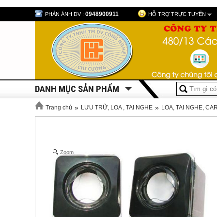
0948900911
PHẢN ÁNH DV :
HỖ TRỢ TRỰC TUYẾN
DANH MỤC SẢN PHẨM
»
»
Trang chủ
LƯU TRỮ, LOA , TAI NGHE
LOA, TAI NGHE, C
Zoom