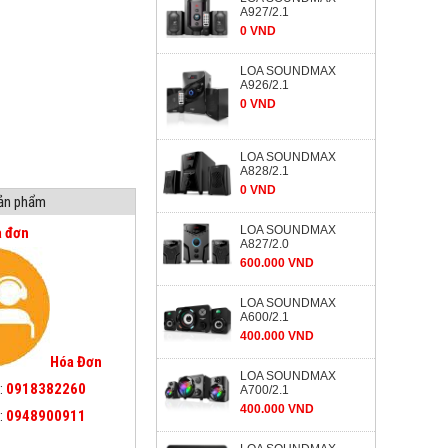
A927/2.1
0 VND
LOA SOUNDMAX
A926/2.1
0 VND
LOA SOUNDMAX
A828/2.1
0 VND
sản phẩm
LOA SOUNDMAX
a đơn
A827/2.0
600.000 VND
LOA SOUNDMAX
A600/2.1
400.000 VND
Hóa Đơn
LOA SOUNDMAX
:
0918382260
A700/2.1
400.000 VND
:
0948900911