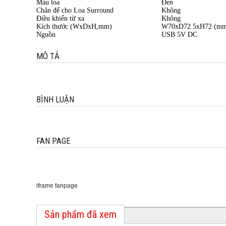
Màu loa
Đen
Chân đế cho Loa Surround
Không
Điều khiển từ xa
Không
Kích thước (WxDxH,mm)
W70xD72.5xH72 (m
Nguồn
USB 5V DC
MÔ TẢ
BÌNH LUẬN
FAN PAGE
iframe fanpage
Sản phẩm đã xem