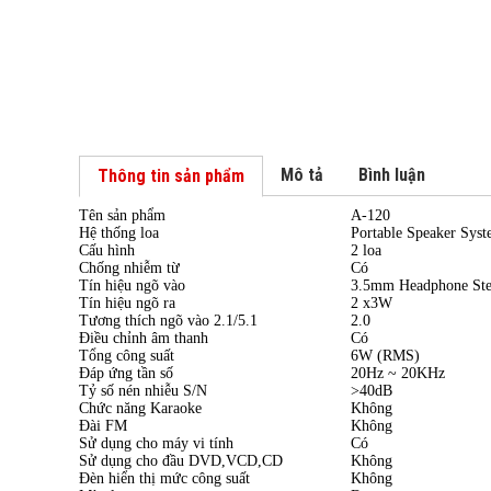
Mô tả
Bình luận
Thông tin sản phẩm
Tên sản phẩm
A-120
Hệ thống loa
Portable Speaker Sys
Cấu hình
2 loa
Chống nhiễm từ
Có
Tín hiệu ngõ vào
3.5mm Headphone Ste
Tín hiệu ngõ ra
2 x3W
Tương thích ngõ vào 2.1/5.1
2.0
Điều chỉnh âm thanh
Có
Tổng công suất
6W (RMS)
Đáp ứng tần số
20Hz ~ 20KHz
Tỷ số nén nhiễu S/N
>40dB
Chức năng Karaoke
Không
Đài FM
Không
Sử dụng cho máy vi tính
Có
Sử dụng cho đầu DVD,VCD,CD
Không
Đèn hiển thị mức công suất
Không