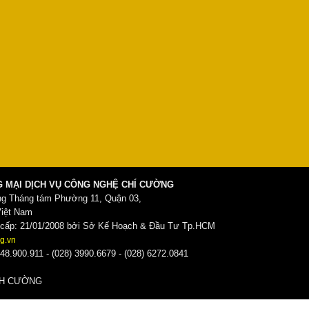
 MẠI DỊCH VỤ CÔNG NGHỆ CHÍ CƯỜNG
ng Tháng tám Phường 11, Quận 03,
Việt Nam
ấp: 21/01/2008 bởi Sở Kế Hoạch & Đầu Tư Tp.HCM
g.vn
48.900.911 - (028) 3990.6679 - (028) 6272.0841
̀NH CƯỜNG