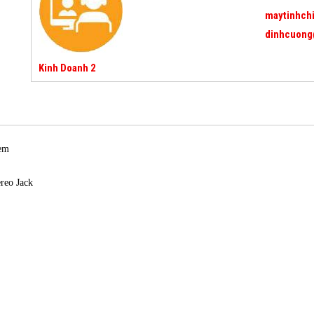
maytinhch
dinhcuong
Kinh Doanh 2
tem
reo Jack