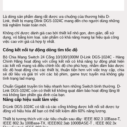
Là dòng sản phẩm đang rất được ưa chuộng của thương hiệu D-
Link,
thiết bị mạng
Dlink DGS-1024C
mang đến cho người dùng những
trải nghiệm hoàn toàn mới.
Không chỉ được đánh giá cao bởi thiết kế nhỏ gọn, đơn giản, dễ sử
dụng, vỏ bằng kim loại. sản phẩm có khả năng mang lại hiệu quả công
việc cao với giá cả hợp lý nhất.
Cổng kết nối tự động dòng tìm tốc độ
Bộ Chia Mạng
Switch
24 Cổng 10/100/1000M D-Link DGS-1024C - Hàng
Chính Hãng
hoạt động với cổng kết nối có khả năng tự động phát hiện
các kết nối mạng và điều chỉnh tốc độ cho phù hợp, nhằm đảm bảo được
tốc độ hoạt động cho các thiết bị, thuận tiện hơn với việc truy cập, chia
sẻ dữ liệu và giải trí với các bộ phim, game trực tuyến mà không gây
tình trạng lad mạng.
Chuẩn Gigabit truyền tín hiệu nhanh hơn những
Switch
bình thường. D-
Link DGS-1024C còn có thiết kế không quạt đảm bảo hoạt động lặng lẽ
mà không làm phiền gia đình của bạn.
Nâng cấp hiệu suất làm việc
D-Link DGS-1024C có tất cả các cổng không được kết nối sẽ được tự
động vô hiệu hóa để bạn có thể tiết kiệm đến 60% năng lượng.
Thiết bị tương thích với các tiêu chuẩn sau đây: IEEE 802.3 10Base-T,
IEEE 802.3u 100Base-TX, IEEE802.3ab 1000BASE-T , IEEE 802.3x