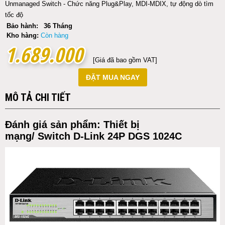
Unmanaged Switch - Chức năng Plug&Play, MDI-MDIX, tự động dò tìm
tốc độ
Bảo hành:
36 Tháng
Kho hàng:
Còn hàng
1.689.000
1.689.000
[Giá đã bao gồm VAT]
ĐẶT MUA NGAY
MÔ TẢ CHI TIẾT
Đánh giá sản phẩm:
Thiết bị
mạng
/
Switch
D-Link 24P DGS 1024C