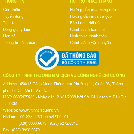
THÔNG TIN
HỖ TRỢ KHÁCH HÀNG
Giới thiệu
Hướng dẫn mua hàng online
Tuyển dụng
Hướng dẫn mua trả góp
Tin tức
Bảo hành, đổi trả
Đóng góp ý kiến
Chính sách bảo mật
Liên hệ
Hình thức thanh toán
Thông tin tài khoản
Chính sách vận chuyển
CÔNG TY TNHH THƯƠNG MẠI DỊCH VỤ CÔNG NGHỆ CHÍ CƯỜNG
Address: 480/13 Cách Mạng Tháng tám Phường 11, Quận 03, Thành
phố. Hồ Chí Minh, Việt Nam
MST: 0305475985 - Ngày cấp: 21/01/2008 bởi Sở Kế Hoạch & Đầu Tư
Tp.HCM
Website:
www.vitinhchicuong.vn
HotLine: 091.838.2260 - 0948.900.911
(028) 3990.6679 - (028) 6272.0841
Fax: (028) 3990.6679