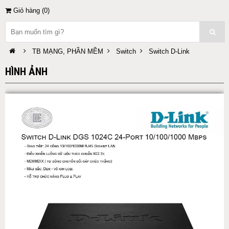
Giỏ hàng (
0
)
TB MẠNG, PHẦN MỀM
Switch
Switch D-Link
HÌNH ẢNH