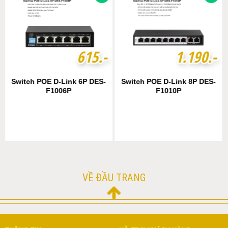
6
6
1
1
5
5
.-
.-
1
1
.
.
1
1
9
9
0
0
.-
.-
Switch POE D-Link 6P DES-
Switch POE D-Link 8P DES-
F1006P
F1010P
VỀ ĐẦU TRANG