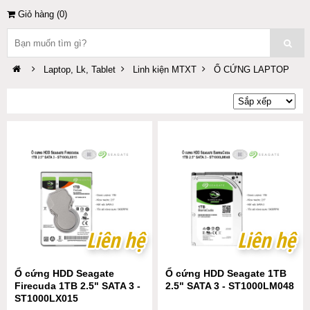
Giỏ hàng (
0
)
Laptop, Lk, Tablet
Linh kiện MTXT
Ổ CỨNG LAPTOP
Liên hệ
Liên hệ
Liên hệ
Liên hệ
Ổ cứng HDD Seagate
Ổ cứng HDD Seagate 1TB
Firecuda 1TB 2.5" SATA 3 -
2.5" SATA 3 - ST1000LM048
ST1000LX015