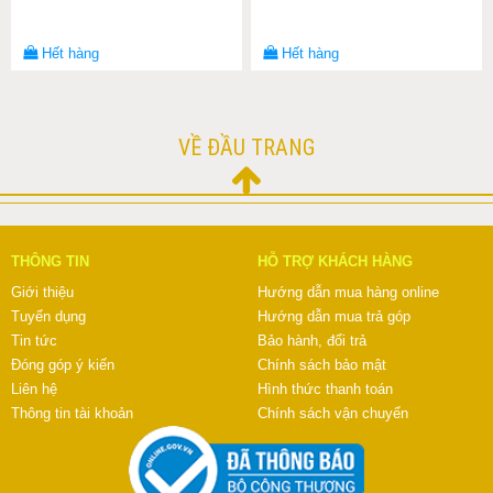
Hết hàng
Hết hàng
VỀ ĐẦU TRANG
THÔNG TIN
HỖ TRỢ KHÁCH HÀNG
Giới thiệu
Hướng dẫn mua hàng online
Tuyển dụng
Hướng dẫn mua trả góp
Tin tức
Bảo hành, đổi trả
Đóng góp ý kiến
Chính sách bảo mật
Liên hệ
Hình thức thanh toán
Thông tin tài khoản
Chính sách vận chuyển