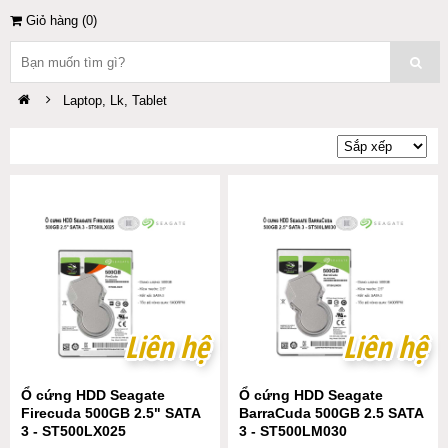
Giỏ hàng (
0
)
Laptop, Lk, Tablet
Liên hệ
Liên hệ
Liên hệ
Liên hệ
Ổ cứng HDD Seagate
Ổ cứng HDD Seagate
Firecuda 500GB 2.5" SATA
BarraCuda 500GB 2.5 SATA
3 - ST500LX025
3 - ST500LM030