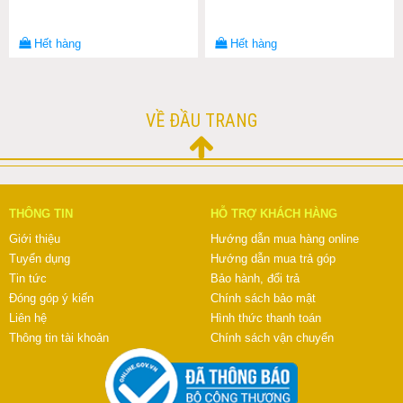
Hết hàng
Hết hàng
VỀ ĐẦU TRANG
THÔNG TIN
HỖ TRỢ KHÁCH HÀNG
Giới thiệu
Hướng dẫn mua hàng online
Tuyển dụng
Hướng dẫn mua trả góp
Tin tức
Bảo hành, đổi trả
Đóng góp ý kiến
Chính sách bảo mật
Liên hệ
Hình thức thanh toán
Thông tin tài khoản
Chính sách vận chuyển