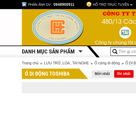
0948900911
PHẢN ÁNH DV :
HỖ TRỢ TRỰC TUYẾN
DANH MỤC SẢN PHẨM
»
»
»
Trang chủ
LƯU TRỮ, LOA , TAI NGHE
Ổ cứng di động
Ổ DI 
Ổ DI ĐỘNG TOSHIBA
Mới nhất
Rẻ nhất