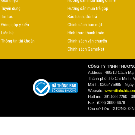
Giới thiệu
Hướng dẫn mua hàng online
Tuyển dụng
Hướng dẫn mua trả góp
Tin tức
Bảo hành, đổi trả
Đóng góp ý kiến
Chính sách bảo mật
Liên hệ
Hình thức thanh toán
Thông tin tài khoản
Chính sách vận chuyển
Chính sách GameNet
CÔNG TY TNHH THƯƠNG
Address: 480/13 Cách Mạ
Thành phố .Hồ Chí Minh, 
MST : 0305475985 - Ngày c
Website:
www.vitinhchicuon
HotLine: 091.838.2260 - 09
Fax: (028) 3990.6679
Chủ sở hữu: DƯƠNG ĐI