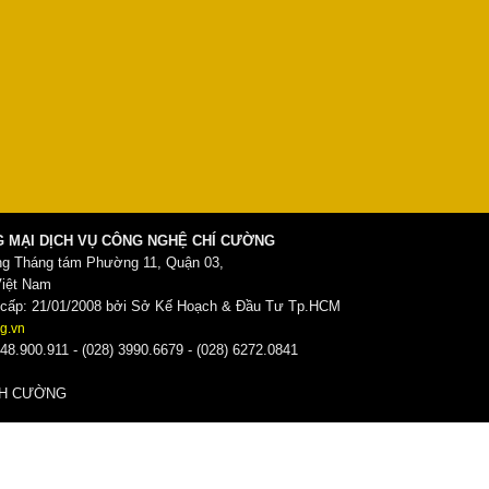
 MẠI DỊCH VỤ CÔNG NGHỆ CHÍ CƯỜNG
ng Tháng tám Phường 11, Quận 03,
Việt Nam
ấp: 21/01/2008 bởi Sở Kế Hoạch & Đầu Tư Tp.HCM
g.vn
48.900.911 - (028) 3990.6679 - (028) 6272.0841
̀NH CƯỜNG