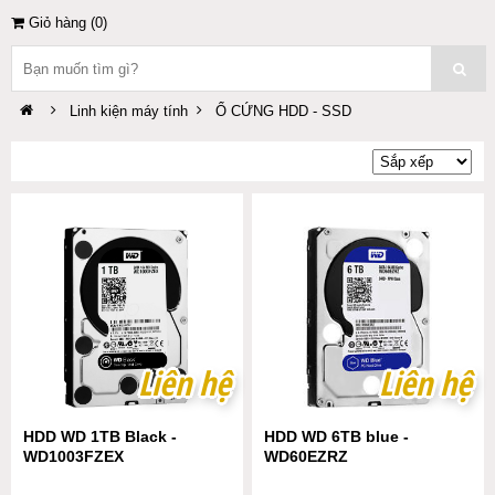
Giỏ hàng (
0
)
Linh kiện máy tính
Ổ CỨNG HDD - SSD
Liên hệ
Liên hệ
Liên hệ
Liên hệ
HDD WD 1TB Black -
HDD WD 6TB blue -
WD1003FZEX
WD60EZRZ