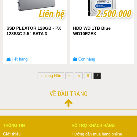
Liên hệ
Liên hệ
2.500.000
2.500.000
SSD PLEXTOR 128GB - PX
HDD WD 1TB Blue
128S3C 2.5" SATA 3
WD10EZEX
Hết hàng
Còn hàng
‹ Trang Đầu
<
5
6
7
VỀ ĐẦU TRANG
THÔNG TIN
HỖ TRỢ KHÁCH HÀNG
Giới thiệu
Hướng dẫn mua hàng online