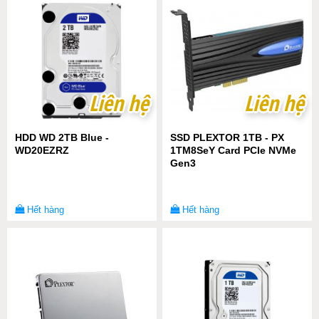
Liên hệ
Liên hệ
Liên hệ
Liên hệ
HDD WD 2TB Blue -
SSD PLEXTOR 1TB - PX
WD20EZRZ
1TM8SeY Card PCIe NVMe
Gen3
Hết hàng
Hết hàng