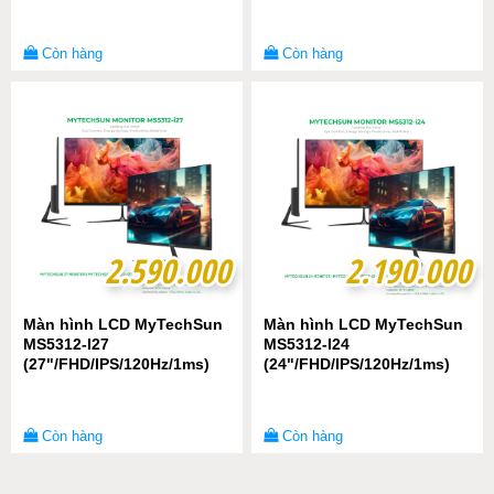
Còn hàng
Còn hàng
2.590.000
2.590.000
2.190.000
2.190.000
Màn hình LCD MyTechSun
Màn hình LCD MyTechSun
MS5312-I27
MS5312-I24
(27"/FHD/IPS/120Hz/1ms)
(24"/FHD/IPS/120Hz/1ms)
Còn hàng
Còn hàng