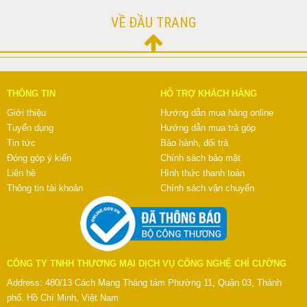
VỀ ĐẦU TRANG
THÔNG TIN
HỖ TRỢ KHÁCH HÀNG
Giới thiệu
Hướng dẫn mua hàng online
Tuyển dụng
Hướng dẫn mua trả góp
Tin tức
Bảo hành, đổi trả
Đóng góp ý kiến
Chính sách bảo mật
Liên hệ
Hình thức thanh toán
Thông tin tài khoản
Chính sách vận chuyển
CÔNG TY TNHH THƯƠNG MẠI DỊCH VỤ CÔNG NGHỆ CHÍ CƯỜNG
Address: 480/13 Cách Mạng Tháng tám Phường 11, Quận 03, Thành
phố. Hồ Chí Minh, Việt Nam