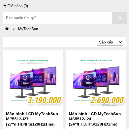
Giỏ hàng (
0
)
MyTechSun
3.190.000
3.190.000
2.690.000
2.690.000
Màn hình LCD MyTechSun
Màn hình LCD MyTechSun
MP5512-I27
MS5512-I24
(27"/FHD/IPS/120Hz/1ms)
(24"/FHD/IPS/120Hz/1ms)