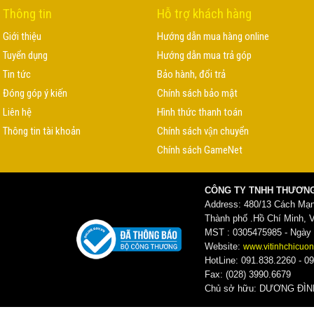
Thông tin
Hỗ trợ khách hàng
Giới thiệu
Hướng dẫn mua hàng online
Tuyển dụng
Hướng dẫn mua trả góp
Tin tức
Bảo hành, đổi trả
Đóng góp ý kiến
Chính sách bảo mật
Liên hệ
Hình thức thanh toán
Thông tin tài khoản
Chính sách vận chuyển
Chính sách GameNet
CÔNG TY TNHH THƯƠNG
Address: 480/13 Cách Mạ
Thành phố .Hồ Chí Minh, 
MST : 0305475985 - Ngày c
Website:
www.vitinhchicuon
HotLine: 091.838.2260 - 09
Fax: (028) 3990.6679
Chủ sở hữu: DƯƠNG ĐI