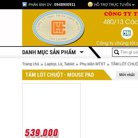
0948900911
PHẢN ÁNH DV :
HỖ TRỢ TRỰC TUYẾN
DANH MỤC SẢN PHẨM
»
»
»
Trang chủ
Laptop, Lk, Tablet
Phụ kiện MTXT
TẤM LÓT CHUỘ
TẤM LÓT CHUỘT - MOUSE PAD
Mới nhất