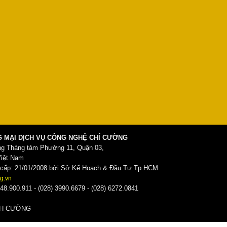
 MẠI DỊCH VỤ CÔNG NGHỆ CHÍ CƯỜNG
ng Tháng tám Phường 11, Quận 03,
Việt Nam
ấp: 21/01/2008 bởi Sở Kế Hoạch & Đầu Tư Tp.HCM
g.vn
48.900.911 - (028) 3990.6679 - (028) 6272.0841
̀NH CƯỜNG