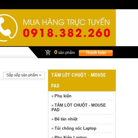
0
sản phẩm
TẤM LÓT CHUỘT - MOUSE
Sắp xếp sản phẩm
PAD
Phụ kiện
»
TẤM LÓT CHUỘT - MOUSE
»
PAD
Đế tản nhiệt
»
Túi chống sốc Laptop
»
Phụ Kiện Laptop
»